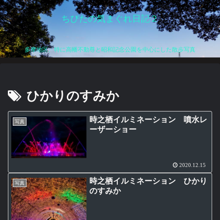
ちびたの気まぐれ日記２
多摩地区、特に高幡不動尊と昭和記念公園を中心にした散歩写真
ひかりのすみか
時之栖イルミネーション 噴水レ
写真
ーザーショー
2020.12.15
時之栖イルミネーション ひかり
写真
のすみか