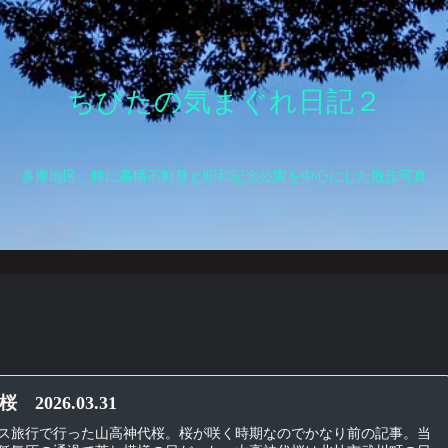
ちびたの気まぐれ日記２
多摩地区、特に高幡不動尊と昭和記念公園を中心にした散歩写真
2026.03.31
ス旅行で行った山高神代桜。桜が咲く時期なのでかなり前の記事。当