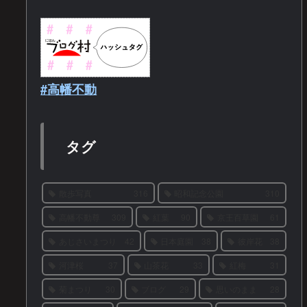
#高幡不動
タグ
散歩写真
316
昭和記念公園
310
高幡不動尊
309
紅葉
90
京王百草園
61
あじさいまつり
42
日本庭園
38
彼岸花
38
河津桜
37
山茶花
33
紅梅
31
菊まつり
30
ブログ
29
思いのまま
28