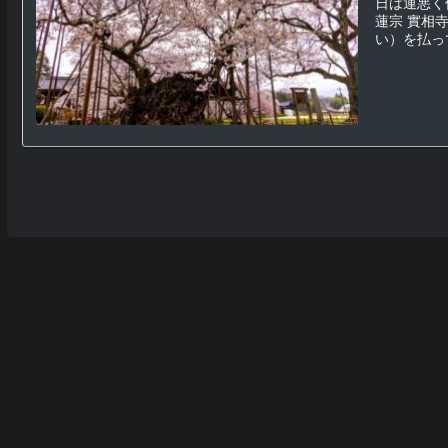
日は運悪く
蓮宗 實相
い）を払っ