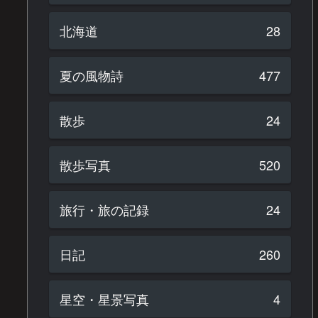
北海道
28
夏の風物詩
477
散歩
24
散歩写真
520
旅行・旅の記録
24
日記
260
星空・星景写真
4