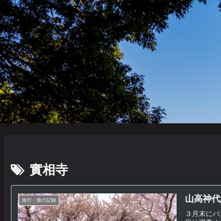
實相寺
山高神代桜 
旅行・旅の記録
３月末にバ