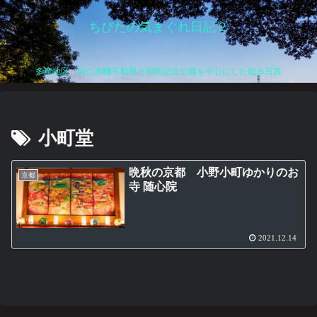
ちびたの気まぐれ日記２
多摩地区、特に高幡不動尊と昭和記念公園を中心にした散歩写真
小町堂
晩秋の京都 小野小町ゆかりのお
京都
寺 随心院
2021.12.14