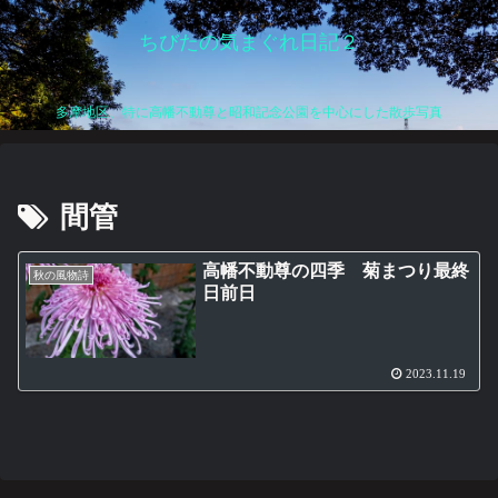
ちびたの気まぐれ日記２
多摩地区、特に高幡不動尊と昭和記念公園を中心にした散歩写真
間管
高幡不動尊の四季 菊まつり最終
秋の風物詩
日前日
2023.11.19