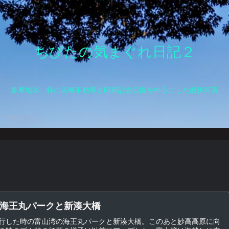
ちびたの気まぐれ日記２
多摩地区、特に高幡不動尊と昭和記念公園を中心にした散歩写真
海王丸パークと新湊大橋
行した時の富山湾の海王丸パークと新湊大橋。このあと妙高高原に向