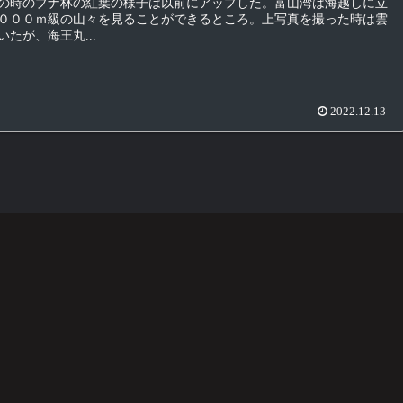
の時のブナ林の紅葉の様子は以前にアップした。富山湾は海越しに立
０００ｍ級の山々を見ることができるところ。上写真を撮った時は雲
たが、海王丸...
2022.12.13