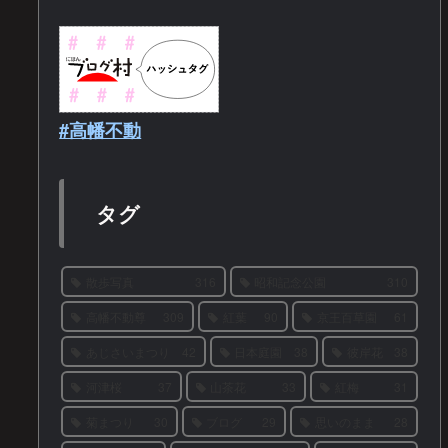
#高幡不動
タグ
散歩写真
316
昭和記念公園
310
高幡不動尊
309
紅葉
90
京王百草園
61
あじさいまつり
42
日本庭園
38
彼岸花
38
河津桜
37
山茶花
33
紅梅
31
菊まつり
30
ブログ
29
思いのまま
28