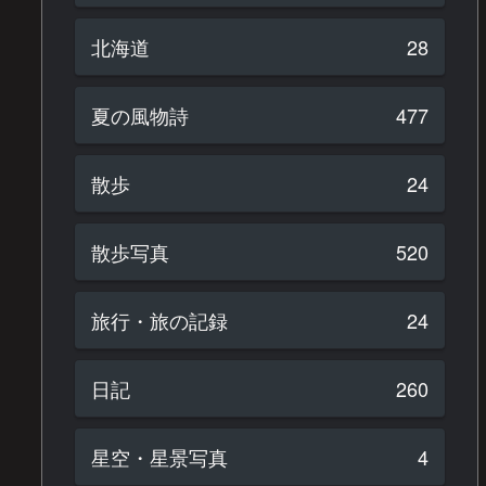
北海道
28
夏の風物詩
477
散歩
24
散歩写真
520
旅行・旅の記録
24
日記
260
星空・星景写真
4