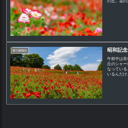
の丘。花の
昭和記念
春の風物詩
午前中は良
丘のシャー
なっている
いるんだけど