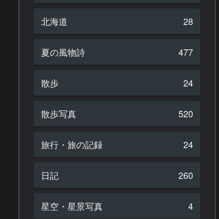
北海道
28
夏の風物詩
477
散歩
24
散歩写真
520
旅行・旅の記録
24
日記
260
星空・星景写真
4