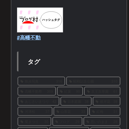
#高幡不動
タグ
散歩写真
316
昭和記念公園
310
高幡不動尊
309
紅葉
90
京王百草園
61
あじさいまつり
42
日本庭園
38
彼岸花
38
河津桜
37
山茶花
33
紅梅
31
菊まつり
30
ブログ
29
思いのまま
28