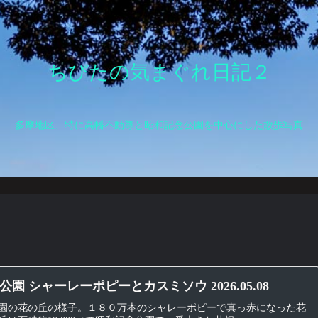
ちびたの気まぐれ日記２
多摩地区、特に高幡不動尊と昭和記念公園を中心にした散歩写真
園 シャーレーポピーとカスミソウ 2026.05.08
園の花の丘の様子。１８０万本のシャレーポピーで真っ赤になった花