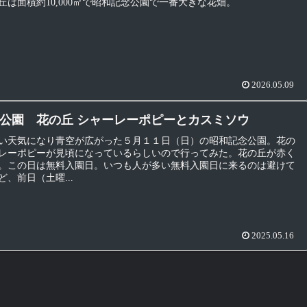
丘は面積約10,000㎡で昭和記念公園で一番大きな花畑。
2026.05.09
公園 花の丘 シャーレーポピーとカスミソウ
い天気になり青空が広がった５月１１日（日）の昭和記念公園。花の
レーポピーが見頃になっているらしいので行ってみた。花の丘が赤く
。この日は無料入園日。いつも人が多い無料入園日に来るのは避けて
、前日（土曜...
2025.05.16