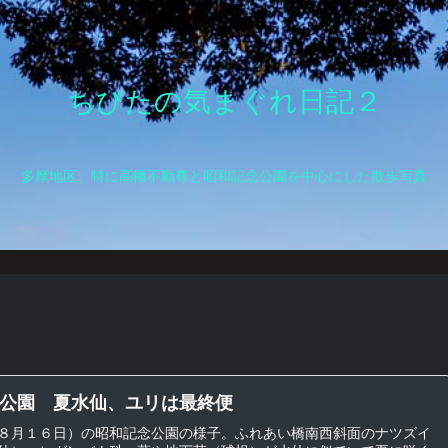
ちびたの気まぐれ日記２
多摩地区、特に高幡不動尊と昭和記念公園を中心にした散歩写真
公園 夏水仙、ユリは最終便
８月１６日）の昭和記念公園の様子。ふれあい橋南西斜面のナツズイ