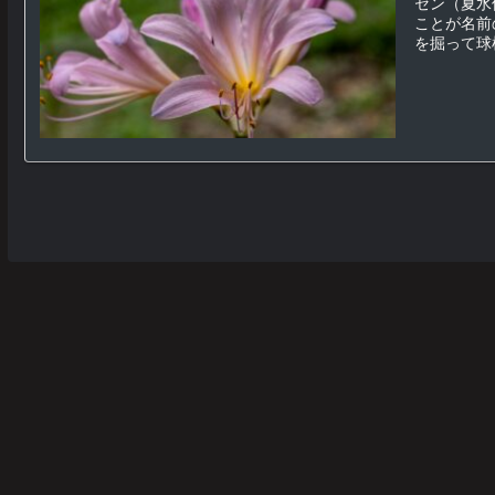
セン（夏水
ことが名前
を掘って球根