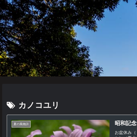
カノコユリ
昭和記念
夏の風物詩
お盆休み（