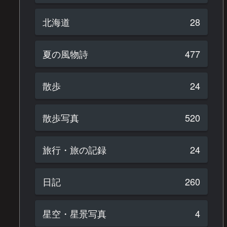
北海道
28
夏の風物詩
477
散歩
24
散歩写真
520
旅行・旅の記録
24
日記
260
星空・星景写真
4