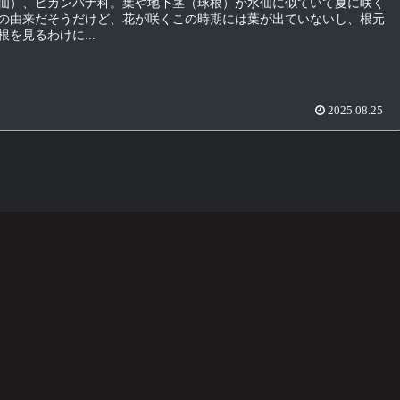
仙）、ヒガンバナ科。葉や地下茎（球根）が水仙に似ていて夏に咲く
の由来だそうだけど、花が咲くこの時期には葉が出ていないし、根元
を見るわけに...
2025.08.25