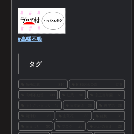
#高幡不動
タグ
散歩写真
316
昭和記念公園
310
高幡不動尊
309
紅葉
90
京王百草園
61
あじさいまつり
42
日本庭園
38
彼岸花
38
河津桜
37
山茶花
33
紅梅
31
菊まつり
30
ブログ
29
思いのまま
28