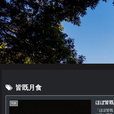
皆既月食
ほぼ皆既の
写真
「ほぼ皆既