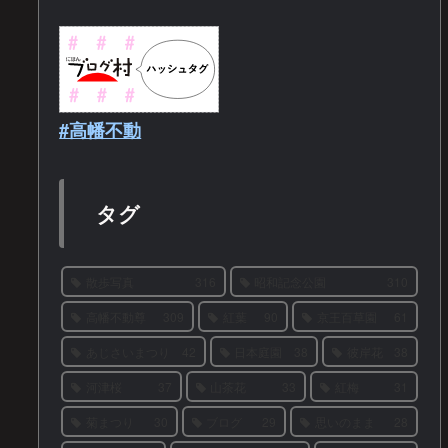
#高幡不動
タグ
散歩写真
316
昭和記念公園
310
高幡不動尊
309
紅葉
90
京王百草園
61
あじさいまつり
42
日本庭園
38
彼岸花
38
河津桜
37
山茶花
33
紅梅
31
菊まつり
30
ブログ
29
思いのまま
28