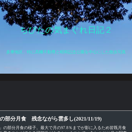
ちびたの気まぐれ日記２
多摩地区、特に高幡不動尊と昭和記念公園を中心にした散歩写真
部分月食 残念ながら雲多し(2021/11/19)
」の部分月食の様子。最大で月の97.8％までが影に入るため皆既月食