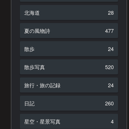
北海道
28
夏の風物詩
477
散歩
24
散歩写真
520
旅行・旅の記録
24
日記
260
星空・星景写真
4