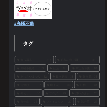
#高幡不動
タグ
散歩写真
316
昭和記念公園
310
高幡不動尊
309
紅葉
90
京王百草園
61
あじさいまつり
42
日本庭園
38
彼岸花
38
河津桜
37
山茶花
33
紅梅
31
菊まつり
30
ブログ
29
思いのまま
28
富士山
28
ソメイヨシノ
27
福寿草
27