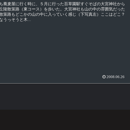
ち蕎麦屋に行く時に、５月に行った百草園駅すぐそばの大宮神社から
丘陵散策路（東コース）を歩いた。大宮神社も山の中の雰囲気だった
散策路もどこかの山の中に入っていく感じ（下写真左）ここはどこ？
うっそうと木...
2008.06.26