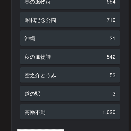
春の風物詩
594
昭和記念公園
719
沖縄
31
秋の風物詩
542
空之介とうみ
53
道の駅
3
高幡不動
1,020