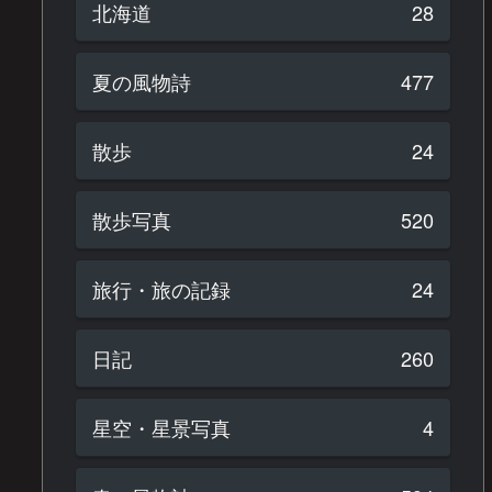
北海道
28
夏の風物詩
477
散歩
24
散歩写真
520
旅行・旅の記録
24
日記
260
星空・星景写真
4