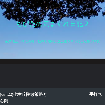
ちびたの気まぐれ日記２
多摩地区、特に高幡不動尊と昭和記念公園を中心にした散歩写真
真(vol.22)七生丘陵散策路と 手打ち
ら岡