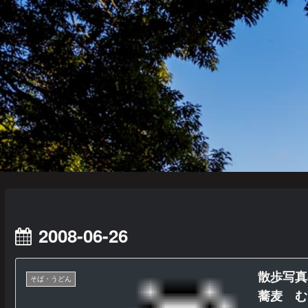
2008-06-26
散歩写
そば・うどん
蕎麦 む