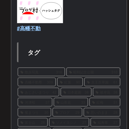
#高幡不動
タグ
散歩写真
316
昭和記念公園
310
高幡不動尊
309
紅葉
90
京王百草園
61
あじさいまつり
42
日本庭園
38
彼岸花
38
河津桜
37
山茶花
33
紅梅
31
菊まつり
30
ブログ
29
思いのまま
28
富士山
28
ソメイヨシノ
27
福寿草
27