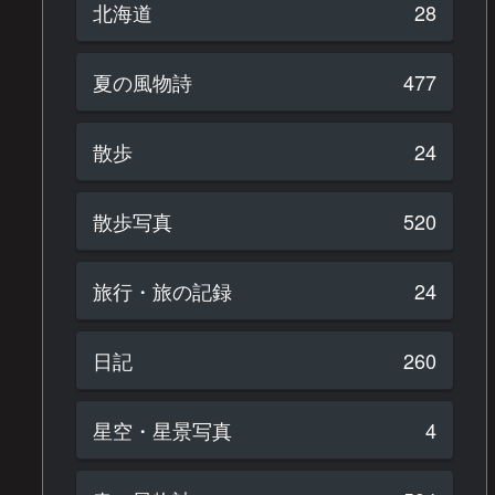
北海道
28
夏の風物詩
477
散歩
24
散歩写真
520
旅行・旅の記録
24
日記
260
星空・星景写真
4