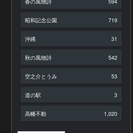
春の風物詩
594
昭和記念公園
719
沖縄
31
秋の風物詩
542
空之介とうみ
53
道の駅
3
高幡不動
1,020