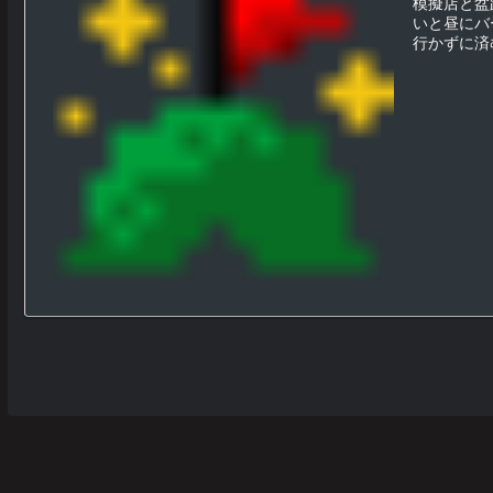
模擬店と盆
いと昼にバ
行かずに済む