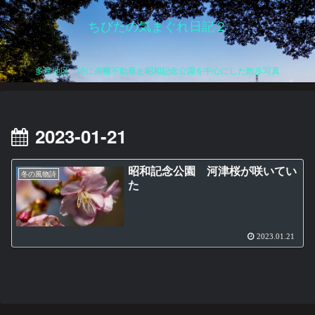
ちびたの気まぐれ日記２
多摩地区、特に高幡不動尊と昭和記念公園を中心にした散歩写真
2023-01-21
昭和記念公園 河津桜が咲いてい
冬の風物詩
た
2023.01.21