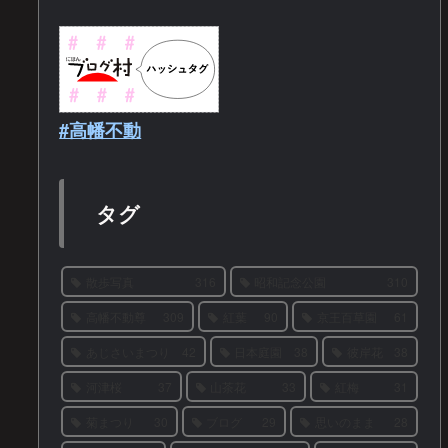
#高幡不動
タグ
散歩写真
316
昭和記念公園
310
高幡不動尊
309
紅葉
90
京王百草園
61
あじさいまつり
42
日本庭園
38
彼岸花
38
河津桜
37
山茶花
33
紅梅
31
菊まつり
30
ブログ
29
思いのまま
28