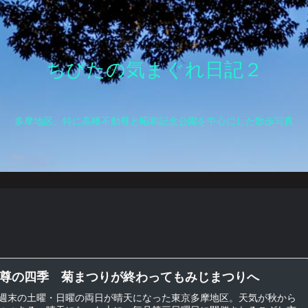
ちびたの気まぐれ日記２
多摩地区、特に高幡不動尊と昭和記念公園を中心にした散歩写真
尊の四季 菊まつりが終わってもみじまつりへ
週末の土曜・日曜の両日が晴天になった東京多摩地区。天気が秋から