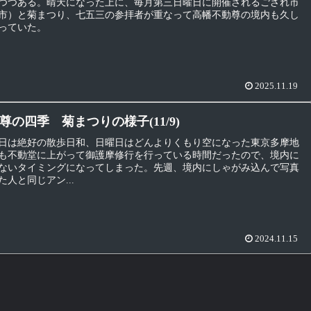
つつある。晴天になった上に、毎月第三日曜日に開催されるござれ市
市）と菊まつり、七五三の参拝者が重なって高幡不動尊の境内も久し
っていた。
2025.11.19
尊の四季 菊まつりの様子(11/9)
日は絶好の散歩日和、日曜日はどんよりくもり空になった東京多摩地
も不動堂に上がって御護摩修行を行っている時間だったので、境内に
ないタイミングになってしまった。先週、境内にしゃがみ込んで写真
人と同じアン...
2024.11.15