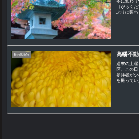
冬に変わり
（がらくた
ぶりに賑わ
高幡不動
秋の風物詩
週末の土曜
区。この日
参拝者が少
を撮っていた