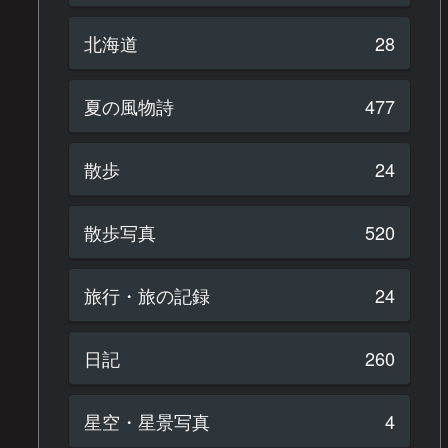
北海道
28
夏の風物詩
477
散歩
24
散歩写真
520
旅行・旅の記録
24
日記
260
星空・星景写真
4