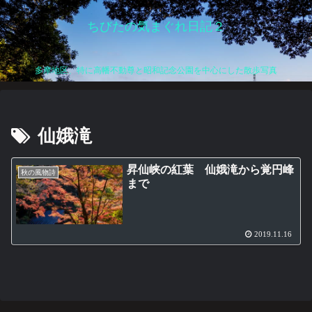
ちびたの気まぐれ日記２
多摩地区、特に高幡不動尊と昭和記念公園を中心にした散歩写真
仙娥滝
昇仙峡の紅葉 仙娥滝から覚円峰
秋の風物詩
まで
2019.11.16