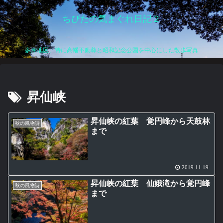
ちびたの気まぐれ日記２
多摩地区、特に高幡不動尊と昭和記念公園を中心にした散歩写真
昇仙峡
昇仙峡の紅葉 覚円峰から天鼓林
秋の風物詩
まで
2019.11.19
昇仙峡の紅葉 仙娥滝から覚円峰
秋の風物詩
まで