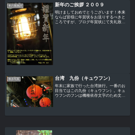
新年のご挨拶 ２００９
冬の風物詩
明けましておめでとうございます！本来
ならば皆様に年賀状をお送りするべきと
ころですが、ブログ年賀状にて失礼致し
ます今年も気まぐれに更新するアウトド
アと散歩写真のブログ「ちびたの気まぐ
れ日記」を、どうぞよろしくお願いいた
しますこれは予約投稿です...
台湾 九份（キュウフン）
散歩写真
年末に家族で行った台湾旅行。一番のお
目当てはこの九份（キュウフン）。キュ
ウフンのフンは機種依存文字のため文字
化けしているかもしれないが「にんべ
ん」に分と書く。千と千尋の神隠しのモ
デルとなった台湾の街とも噂されている
が真相はわからない。ただ、...