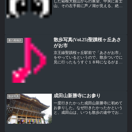
した箱根大観山からの展望、中央に富士
山、その左手前に芦ノ湖が見える、絶景
ポイント（下写真左）富士山と芦ノ湖の
アップ。富士山の山頂にはやはり雪がほ
しい（下写真右）大観山（標高1011m）
は湯河原町と箱根町の...
散歩写真(Vol.25)聖蹟桜ヶ丘あさ
夏の風物詩
がお市
京王線聖蹟桜ヶ丘駅前で「あさがお市」
をやっているというので、散歩ついでに
見に行ったもうすぐ１８時になるがまだ
空は明るい、さすが夏もう終る直前なの
で、人もほとんどいない。店じまい寸前
（下写真）これは何やら賞をもらったあ
さがおのようだ（下写真）...
成田山新勝寺にお参り
散歩写真
一度行きたかった成田山新勝寺に初めて
お参りした。なぜ行きたかったかという
と、成田山は、いつも散歩の途中でお参
りしている高幡不動尊（高幡山明王院金
剛寺）と同じ真言宗智山派で関東三大不
動の１つとされているから。というよ
り、超有名だからね。表玄関...