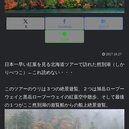
X
Facebook
はてブ
LINE
2017.10.27
日本一早い紅葉を見る北海道ツアーで訪れた然別湖（しか
りべつこ）←これ読めない・・・
このツアーのウリは３つの絶景遊覧、２つは旭岳ロープー
ウェイと黒岳ロープーウェイの紅葉空中散歩、そして最後
の１つがここ然別湖の遊覧船からの船上絶景遊覧。