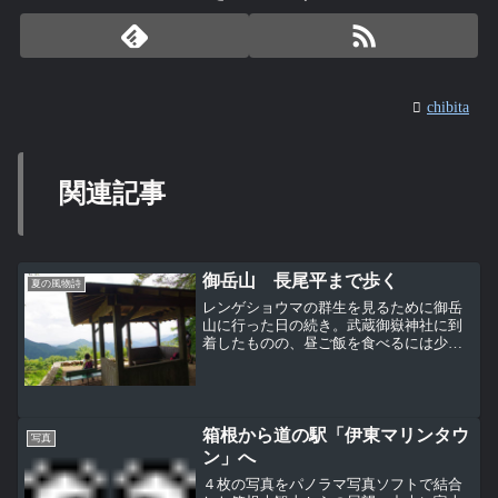
chibita
関連記事
御岳山 長尾平まで歩く
夏の風物詩
レンゲショウマの群生を見るために御岳
山に行った日の続き。武蔵御嶽神社に到
着したものの、昼ご飯を食べるには少し
早めだったので長尾平まで歩いてみるこ
とに。神社から長尾平までは少し下る感
じで、途中きれいに整備されたトイレ
（水洗だった）や緊急時用の...
箱根から道の駅「伊東マリンタウ
写真
ン」へ
４枚の写真をパノラマ写真ソフトで結合