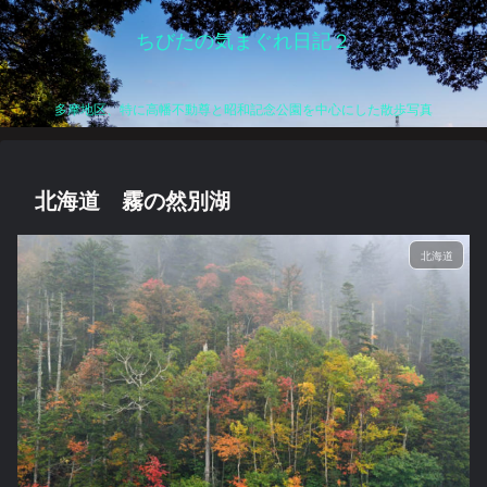
ちびたの気まぐれ日記２
多摩地区、特に高幡不動尊と昭和記念公園を中心にした散歩写真
北海道 霧の然別湖
北海道