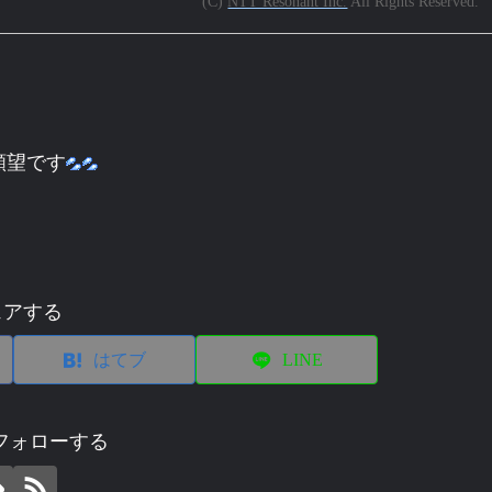
(C)
NTT Resonant Inc.
All Rights Reserved.
願望です
ェアする
はてブ
LINE
aをフォローする