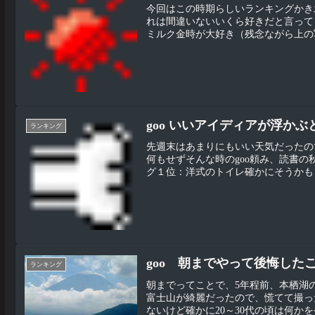
今回はこの時期らしいランキングかき
れは間違いないいくら好きだと言って
ミルク金時が大好き（残念ながら上の写
goo いいアイディアが浮か
ランキング
先週末はあまりにもいい天気だったの
何もせずそんな時のgoo頼み、読書
グ１位：洋式のトイレ確かにそうかもし
goo 朝までやって後悔した
ランキング
朝までってことで、5年程前、本栖湖
富士山が綺麗だったので、慌てて撮っ
ないけど確かに20～30代の頃は何かをや