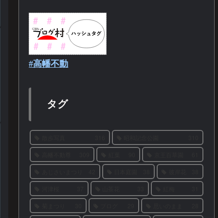
#高幡不動
タグ
散歩写真
316
昭和記念公園
310
高幡不動尊
309
紅葉
90
京王百草園
61
あじさいまつり
42
日本庭園
38
彼岸花
38
河津桜
37
山茶花
33
紅梅
31
菊まつり
30
ブログ
29
思いのまま
28