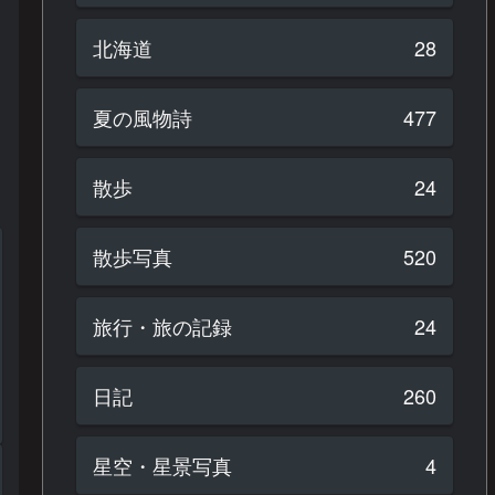
北海道
28
夏の風物詩
477
散歩
24
散歩写真
520
旅行・旅の記録
24
日記
260
星空・星景写真
4