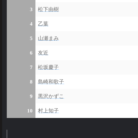
3
松下由樹
4
乙葉
5
山瀬まみ
6
友近
7
松坂慶子
8
島崎和歌子
9
黒沢かずこ
10
村上知子