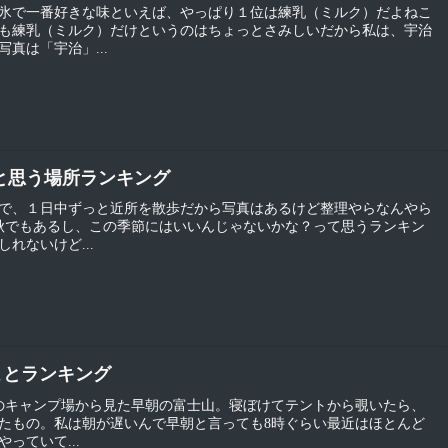
氷で一番好きな味といえば、やっぱり１位は練乳（ミルク）だよねこ
も練乳（ミルク）だけというのはちょっとさみしいだから私は、宇治
真は「宇治」...
ぶと思う場所ランキング
で、１日中ずっと近所を散歩だから写真はあるけど整理やらなんやら
の秋でもあるし、この季節にはいいんじゃないかな？って思うランキン
れないけど...
ことランキング
のキャンプ場から見た早朝の富士山。寝ぼけてテントから覗いたら、
たもの。私は朝が遅いんで早朝と言っても8時ぐらい最近はほとんど
っていて...