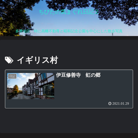
ちびたの気まぐれ日記２
多摩地区、特に高幡不動尊と昭和記念公園を中心にした散歩写真
イギリス村
伊豆修善寺 虹の郷
日記
2021.01.29