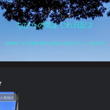
ちびたの気まぐれ日記２
多摩地区、特に高幡不動尊と昭和記念公園を中心にした散歩写真
け
夏の風物詩