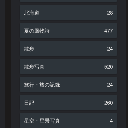
北海道
28
夏の風物詩
477
散歩
24
散歩写真
520
旅行・旅の記録
24
日記
260
星空・星景写真
4