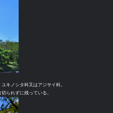
、ユキノシタ科又はアジサイ科。
は切られずに残っている。