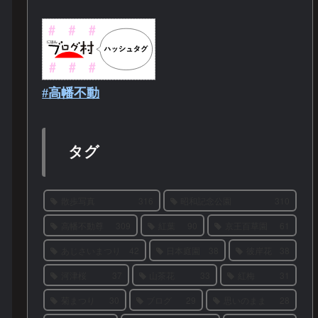
#高幡不動
タグ
散歩写真
316
昭和記念公園
310
高幡不動尊
309
紅葉
90
京王百草園
61
あじさいまつり
42
日本庭園
38
彼岸花
38
河津桜
37
山茶花
33
紅梅
31
菊まつり
30
ブログ
29
思いのまま
28