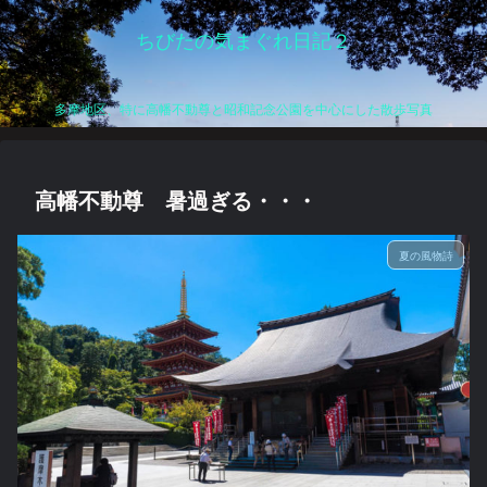
ちびたの気まぐれ日記２
多摩地区、特に高幡不動尊と昭和記念公園を中心にした散歩写真
高幡不動尊 暑過ぎる・・・
夏の風物詩