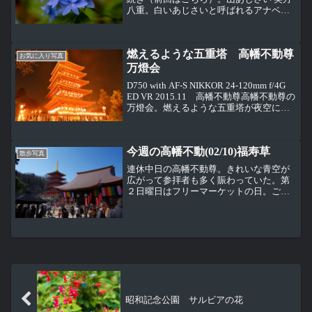
八重。白いあじさいと呼ばれるアナベル
はまだこれから。アナベルは最初は薄緑
色で見頃になると白色に変化する。背の
高い西洋あじさいと額あじさいが壁のよ
燃えるような五重塔 高幡不動尊
うに咲く四季の道...
お気に入り写真
万燈会
D750 with AF-S NIKKOR 24-120mm f/4G
ED VR 2015.11 高幡不動尊高幡不動尊の
万燈会。燃えるような五重塔が夜空に浮
き出ていました。
今週の高幡不動(02/10)福寿草
散歩写真
連休中日の高幡不動尊。きれいな青空が
広がって参拝者も多く賑わっていた。第
２日曜日はフリーマーケットの日。ござ
れ市に比べると少し地味だけど、手作り
で味のあるモノが並んでいることが多
い。昔懐かしい風車と竹とんぼ。ビーズ
で作った小物。弘法大師像前...
昭和記念公園 サルビアの花