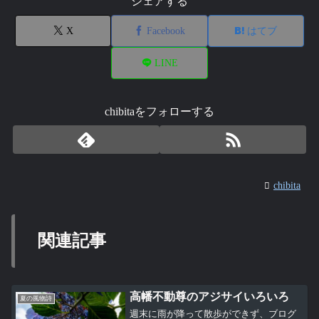
シェアする
X
Facebook
はてブ
LINE
chibitaをフォローする
chibita
関連記事
高幡不動尊のアジサイいろいろ
夏の風物詩
週末に雨が降って散歩ができず、ブログ