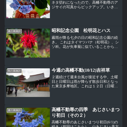
ネタ切れになったので、高幡不動尊のア
ジサイの写真からピックアップ。いきな
り裏側紫陽花。 毎年注目して撮っている
山アジサイ紅。今年はいまひとついい感
じに花を撮ることができなかった。だん
だんと紅色が濃くなる。...
昭和記念公園 松明花とハス
夏の風物詩
霧雨が降る七夕の日の昭和記念公園の続
き。 これはタイマツバナ（松明花）、シ
ソ科。花が矢車菊に似ていることからヤ
グルマハッカ（矢車薄荷）とも呼ばれ
る。松明花、矢車薄荷は和名でベルガモ
ットやモナルダとも呼ばれるそうだ。 特
に下のように赤色の花だ...
今週の高幡不動(10/12)吉祥草
秋の風物詩
２週続けて週末台風が接近する中、土曜
日と日曜日は雨が降らず散歩日和となっ
た東京多摩地区。これは１２日（日曜
日）の境内の様子。土曜日よりも雲が多
いが散歩には快適な天気。菊まつりの準
備がすすむ中、この日（毎月第２日曜
日）はフリーマーケットが開催...
高幡不動尊の四季 あじさいまつ
夏の風物詩
り初日（その２）
高幡不動尊のあじさいまつり初日(6/1)の
続き（前回はこちら）。山あじさい 美方