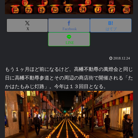
X
Facebook
はてブ
LINE
2018.12.24
もう１ヶ月ほど前になるけど、高幡不動尊の萬燈会と同じ
日に高幡不動尊参道とその周辺の商店街で開催される「た
かはたもみじ灯路」。今年は１３回目となる。