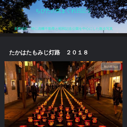
ちびたの気まぐれ日記２
多摩地区、特に高幡不動尊と昭和記念公園を中心にした散歩写真
たかはたもみじ灯路 ２０１８
秋の風物詩