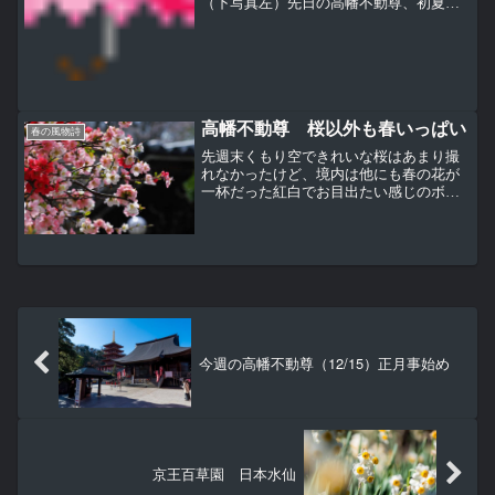
（下写真左）先日の高幡不動尊、初夏の
頃にはあじさいが咲き誇る場所も、いま
は訪れる人もほとんどなく、冬枯れで五
重塔がしっかり見える（上写真右）ほと
んど同じ場所。昨年６月あじ...
高幡不動尊 桜以外も春いっぱい
春の風物詩
先週末くもり空できれいな桜はあまり撮
れなかったけど、境内は他にも春の花が
一杯だった紅白でお目出たい感じのボ
ケ。やっぱり名前が可哀想・・・にほん
たんぽぽ。こうやって名札を立ててくれ
ているとわかりやすいたんぽぽは漢字で
書くと「蒲公英」、英語名は...
今週の高幡不動尊（12/15）正月事始め
京王百草園 日本水仙