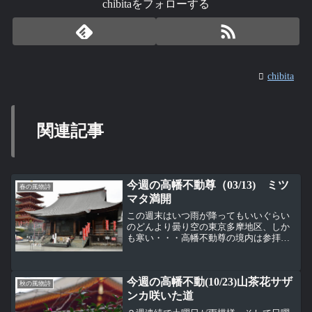
chibitaをフォローする
chibita
関連記事
今週の高幡不動尊（03/13) ミツ
春の風物詩
マタ満開
この週末はいつ雨が降ってもいいぐらい
のどんより曇り空の東京多摩地区、しか
も寒い・・・高幡不動尊の境内は参拝者
もまばら。奥殿横のミツマタが満開、そ
の周辺がちょっと明るく感じるぐらいの
咲き具合。この写真ではちょっとわかり
今週の高幡不動(10/23)山茶花サザ
辛いけど、ミツマタはその...
秋の風物詩
ンカ咲いた道