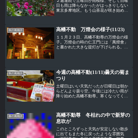
２週連続で土曜日が雨模様、そして日曜
日も雨は降らなかったがはっきりしない
東京多摩地区。もう山茶花が咲き始めて
いる。さすがに焚き火はしていなかった
けど、早いなぁ・・・今日の高幡不動尊
の境内は、なんだか人が多いなと思った
高幡不動 万燈会の様子(11/23)
ら、そろそろ七五三参りの...
秋の風物詩
１１月２３日、高幡不動尊の万燈会の様
子。万燈会の時の仁王門には「萬燈會」
と書かれた大きな提灯が下げられる。万
燈会は１６時からなので、少し前に行っ
てまだ明るい夕方の紅葉を撮ってみた。
割と早い時間から提灯には灯りがつきは
じめている。境内の宝輪閣...
今週の高幡不動(11/11)曇天の菊ま
秋の風物詩
つり
土曜日はいい天気だったが日曜日は朝か
らどんより曇り空。午後には冷たい雨が
降り始めた高幡不動尊。寒くなってくる
と、この露店が出てくる。まだいま頃の
気温では湯気がそれほど出ないから、ソ
ソラレル度は低いけど（笑）境内は七五
高幡不動尊 冬枯れの中で新芽の
三参りで賑わう。天気は今...
春の風物詩
息吹が
このところずっと天気が安定しない散歩
に出てもまた冬に戻ったような雰囲気