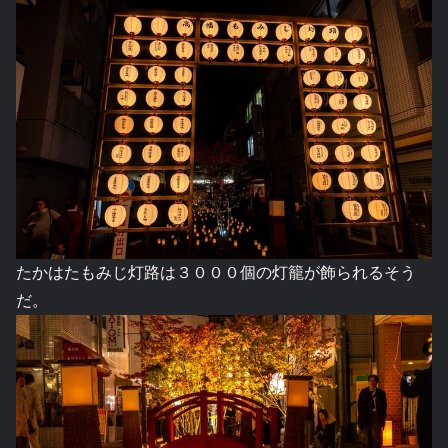
たかはたもみじ灯路は３０００個の灯籠が飾られるそう
だ。