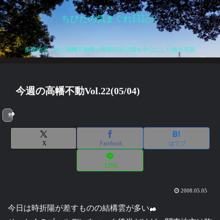
ちびたの気まぐれ日記２
多摩地区、特に高幡不動尊と昭和記念公園を中心にした散歩写真
今週の高幡不動Vol.22(05/04)
写真
X
Facebook
はてブ
LINE
2008.05.05
今日は時折陽が差すものの結構雲が多い