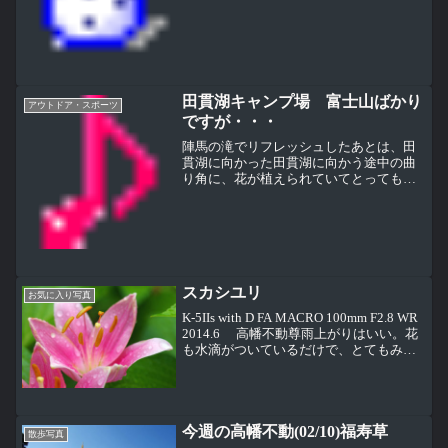
週末は土曜日・日曜日とも好天、どちら
かというと日曜日(12/20)の方が少し暖か
かったかな高幡不動尊では第三日曜日恒
例のござれ市が開...
田貫湖キャンプ場 富士山ばかり
アウトドア・スポーツ
ですが・・・
陣馬の滝でリフレッシュしたあとは、田
貫湖に向かった田貫湖に向かう途中の曲
り角に、花が植えられていてとってもき
れいなところがあったが、ここもmisaさ
んたち地元の花の会の方が世話をしてい
るとのこと、素晴らしい真っ赤なサルビ
アの花、写真を撮れば...
スカシユリ
お気に入り写真
K-5IIs with D FA MACRO 100mm F2.8 WR
2014.6 高幡不動尊雨上がりはいい。花
も水滴がついているだけで、とてもみず
みずしく見えます。
今週の高幡不動(02/10)福寿草
散歩写真