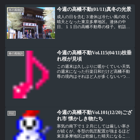
今週の高幡不動(01/11)真冬の光景
冬の風物詩
成人の日を含む３連休は冷たい風の吹く
晴天となった東京多摩地区。連休の中
日、１１日の高幡不動尊の様子。初詣に
行った４日ほどの人手ではないが不動堂
の階段には参拝者の列ができていた。高
幡不動尊の今後の行事予定表（笑）次の
人出のピークは１月２８日の...
今週の高幡不動Vol.115(04/11)枝垂
春の風物詩
れ桜が見頃
この週末は久しぶりに暖かくていい天気
の週末になった行楽日和だけど高幡不動
尊の境内はそれほど人が多くないいつも
の場所からの写真だけど、今日は右端の
枝垂れ桜が咲いているこれは高幡不動尊
入り口の仁王門と宝輪閣（お札所）の間
にある枝垂れ桜いつも高幡...
今週の高幡不動Vol.101(12/20)ござ
日記
れ市 懐かしき物たち
寒気の南下で１２月にしては厳しい寒さ
が続くが、冬型の気圧配置が強まるほど
東京多摩地区は乾燥した晴天になるこの