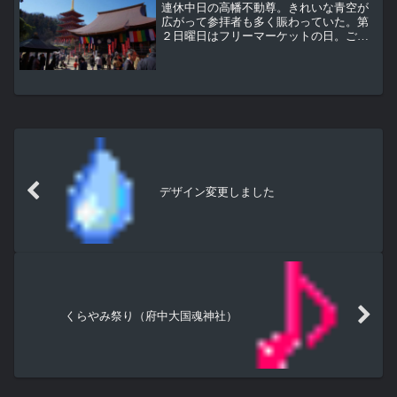
連休中日の高幡不動尊。きれいな青空が
広がって参拝者も多く賑わっていた。第
２日曜日はフリーマーケットの日。ござ
れ市に比べると少し地味だけど、手作り
で味のあるモノが並んでいることが多
い。昔懐かしい風車と竹とんぼ。ビーズ
で作った小物。弘法大師像前...
デザイン変更しました
くらやみ祭り（府中大国魂神社）