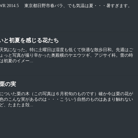
00mm F2.8 WR 2014.5 東京都日野市春バラ、でも気温は夏・・・暑すぎます。
じさいと初夏を感じる花たち
天気になった。特に土曜日は湿度も低くて快適な散歩日和。先週はご
ょっと写真が撮り辛かった奥殿横のヤエウツギ、アジサイ科。蕾の時
初夏のイメー...
の栗の実
についた栗の木（この写真は６月初旬のものです）確か今は栗の花が
色のこんな実があるのは・・・こういう自然のものはあまり触れない
、たまたま殻...