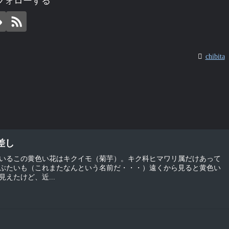
aをフォローする
chibita
日差し
いるこの黄色い花はキクイモ（菊芋）。キク科ヒマワリ属だけあって
ぶたいも（これまたなんという名前だ・・・）遠くから見ると黄色い
えたけど、近...