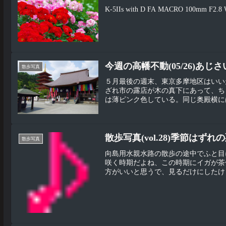
K-5IIs with D FA MACRO 1
今週の高幡不動(05/26)あ
散歩写真
５月最後の週末、東京多摩地区はいい
ざれ市の露店が木の真下にあって、ち
は薄ピンク色している。同じ奥殿横には
散歩写真(vol.28)季節はずれ
散歩写真
向島用水親水路の散歩の途中でふと目
咲く時期だよね、この時期にイガが茶
方がいいと思うで、見るだけにしたけど