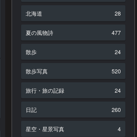
北海道
28
夏の風物詩
477
散歩
24
散歩写真
520
旅行・旅の記録
24
日記
260
星空・星景写真
4