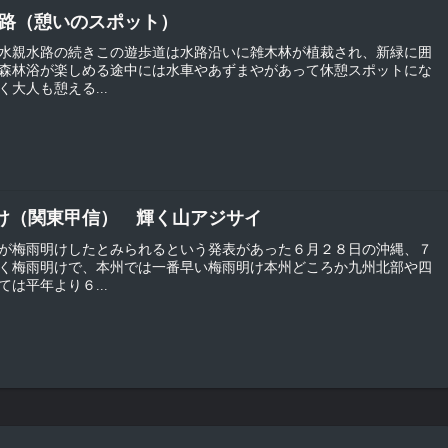
親水路（憩いのスポット）
水親水路の続きこの遊歩道は水路沿いに雑木林が植裁され、新緑に囲
森林浴が楽しめる途中には水車やあずまやがあって休憩スポットにな
大人も憩える...
梅雨明け（関東甲信） 輝く山アジサイ
が梅雨明けしたとみられるという発表があった６月２８日の沖縄、７
く梅雨明けで、本州では一番早い梅雨明け本州どころか九州北部や四
は平年より６...