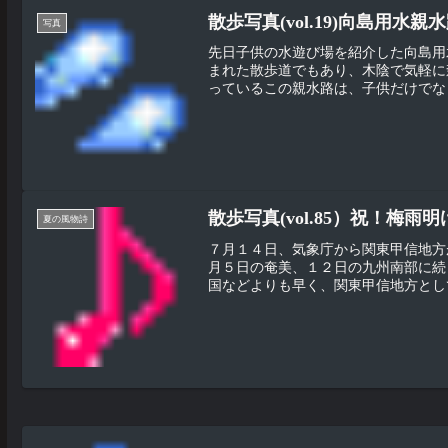
散歩写真(vol.19)向島用水
写真
先日子供の水遊び場を紹介した向島用
まれた散歩道でもあり、木陰で気軽に
っているこの親水路は、子供だけでなく
散歩写真(vol.85）祝！
夏の風物詩
７月１４日、気象庁から関東甲信地方
月５日の奄美、１２日の九州南部に続
国などよりも早く、関東甲信地方として