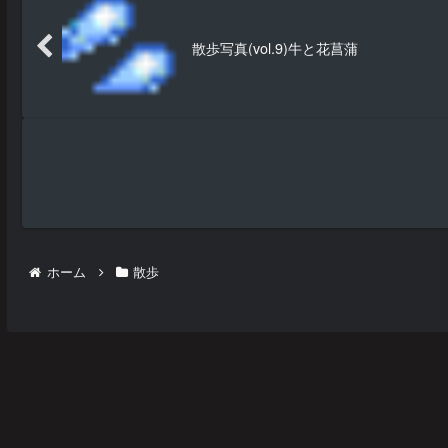
散歩写真(vol.9)牛と花菖蒲
ホーム
散歩