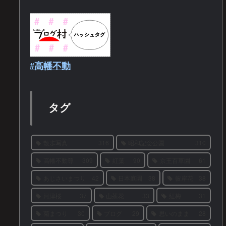
#高幡不動
タグ
散歩写真
316
昭和記念公園
310
高幡不動尊
309
紅葉
90
京王百草園
61
あじさいまつり
42
日本庭園
38
彼岸花
38
河津桜
37
山茶花
33
紅梅
31
菊まつり
30
ブログ
29
思いのまま
28