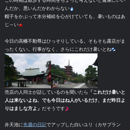
この時期は散歩する時間をちょっと考えないと健康にいい
んだか、悪いんだかわからない
帽子をかぶって水分補給を心がけていても、暑いものはあ
じ～い
今日の高幡不動尊はひっそりしている。そもそも露店がま
ったくない。行事がなく、さらにこれだけ暑いとね
売店の人同士が話しているのを聞いたら
「これだけ暑いと
人は来ないよね、でも今日はね人がいるだけ、まだ昨日よ
りはましな方よ」
だそうです
弁天池に
先週の日記
でアップした白いユリ（カサブラン