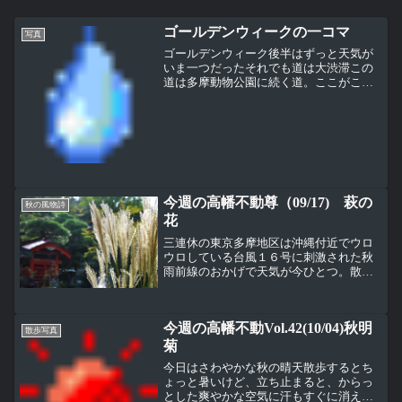
ゴールデンウィークの一コマ
写真
ゴールデンウィーク後半はずっと天気が
いま一つだったそれでも道は大渋滞この
道は多摩動物公園に続く道。ここがこん
なに渋滞するのはゴールデンウィークぐ
らい多摩動物公園は5/4と5/5は入園料が
無料になるが、もともと小学生以下は無
料なのでこれが大混...
今週の高幡不動尊（09/17) 萩の
秋の風物詩
花
三連休の東京多摩地区は沖縄付近でウロ
ウロしている台風１６号に刺激された秋
雨前線のおかげで天気が今ひとつ。散歩
ができたのは初日の土曜日だけ。でもち
ょっと薄日が差したので、弁天池では、
こんな秋らしい光景を見ることができ
今週の高幡不動Vol.42(10/04)秋明
た。秋の花と言えば、草かん...
散歩写真
菊
今日はさわやかな秋の晴天散歩するとち
ょっと暑いけど、立ち止まると、からっ
とした爽やかな空気に汗もすぐに消えて