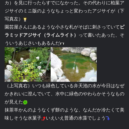
カ）を見に行ったらすでになかった。その代わりに柏葉ア
ジサイのミニ版のようなちょっと変わったアジサイが（下
写真左）
園芸屋さんにあるような小さな札がそばに刺さっていて
ピ
ラミッドアジサイ（ライムライト）
って書いたあった、そ
ういうあじさいもあるんだ
（上写真右）いつも緑色している弁天池の水が今日はなぜ
かきれいに澄んでいて、水中に緑色のやわらかそうなもの
が見えた
抹茶羊かんのようなくず餅のような、なんだか冷たくて美
味しそうな水菓子
いえいえ普通の水藻でしょう