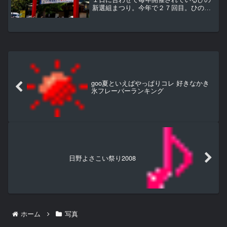
新選組まつり。今年で２７回目。ひの新
選組まつりは１１日に土方歳三の菩提寺
になっている高幡不動尊（高幡山金剛
寺）とその参道周辺を会場として開催。
翌１２日はＪＲ日野駅周辺の...
goo夏といえばやっぱりコレ 好きなかき
氷フレーバーランキング
日野よさこい祭り2008
ホーム
写真