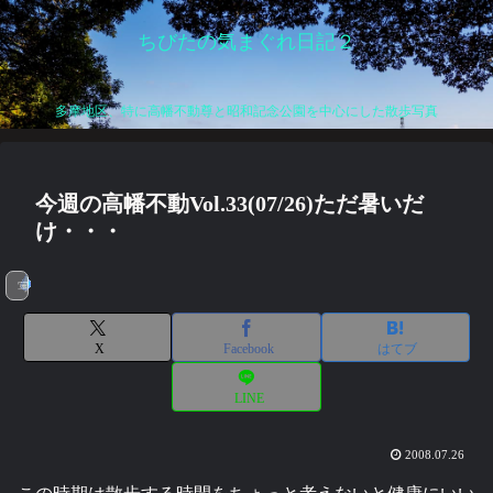
ちびたの気まぐれ日記２
多摩地区、特に高幡不動尊と昭和記念公園を中心にした散歩写真
今週の高幡不動Vol.33(07/26)ただ暑いだ
け・・・
写真
X
Facebook
はてブ
LINE
2008.07.26