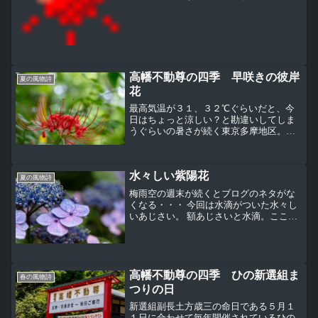
しまう。快適という言葉が本当にあうお
不動さんには、七五三お参りの人がちら
ほら、そろそろそんな時期だね。着物を
着たかわいい女の子が写真...
高幡不動尊の四季 早咲きの彼岸
夏の風物詩
花
最高気温が３１、３２℃ぐらいだと、今
日はちょっと涼しい？と勘違いしてしま
うぐらいの暑さが続く東京多摩地区。黒
い雲が出て遠くで雷が鳴っていた土曜
日、高幡不動尊の境内は参拝者が少な
い。大日堂前で咲いているヒオウギ（檜
水々しい紫陽花
扇）、アヤメ科。花が終わって...
夏の風物詩
梅雨空の週末が続くとブログのネタがな
くなる・・・ 今回は水滴がついた水々し
いあじさい。 額あじさいと水滴。ここで
空が晴れて太陽が出てくれると、水滴が
キラッと光っていいんだけどなぁ。西洋
あじさいの水滴。上は八重咲きの額あじ
さい。下は八重咲きの...
高幡不動尊の四季 ひの新選組ま
春の風物詩
つりの日
新選組副長土方歳三の命日である５月１
１日に合わせて毎年開催されているひの