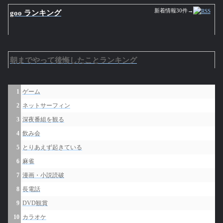
新着情報30件→
goo ランキング
朝までやって後悔したことランキング
1
ゲーム
2
ネットサーフィン
3
深夜番組を観る
4
飲み会
5
とりあえず起きている
6
麻雀
7
漫画・小説読破
8
長電話
9
DVD観賞
10
カラオケ