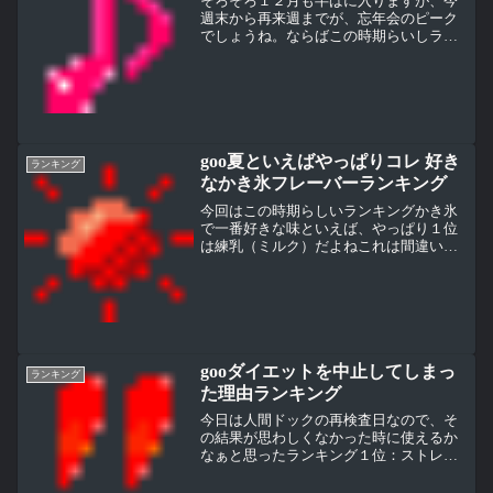
そろそろ１２月も半ばに入りますが、今
週末から再来週までが、忘年会のピーク
でしょうね。ならばこの時期らいしラン
キングということで酒を飲んで酔ったと
きについやってしまうことランキングで
す１位：声が大きくなる特に仲間でワイ
ワイやっていると、ついつ...
goo夏といえばやっぱりコレ 好き
ランキング
なかき氷フレーバーランキング
今回はこの時期らしいランキングかき氷
で一番好きな味といえば、やっぱり１位
は練乳（ミルク）だよねこれは間違いな
いいくら好きだと言っても練乳（ミル
ク）だけというのはちょっとさみしいだ
から私は、宇治ミルク金時が大好き（残
念ながら上の写真は「宇治」...
gooダイエットを中止してしまっ
ランキング
た理由ランキング
今日は人間ドックの再検査日なので、そ
の結果が思わしくなかった時に使えるか
なぁと思ったランキング１位：ストレス
が溜まり、ダイエットに集中できなかっ
たからと４位：仕事、学校が忙しく、ダ