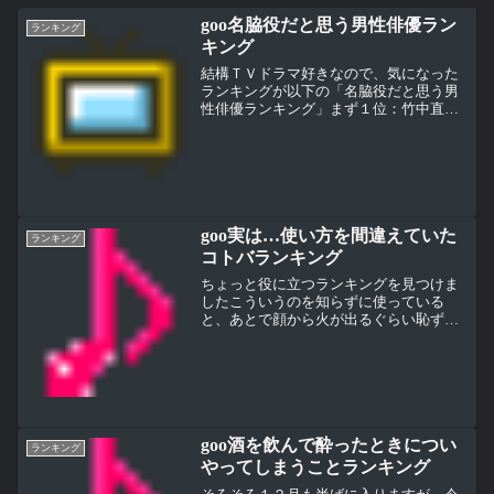
goo名脇役だと思う男性俳優ラン
ランキング
キング
結構ＴＶドラマ好きなので、気になった
ランキングが以下の「名脇役だと思う男
性俳優ランキング」まず１位：竹中直
人。この人を名脇役としておくのはもっ
たいない。多才ですごい人だと思う。脇
役としてはGoodLuckでのキムタタクとの
からみかな。次の２...
goo実は…使い方を間違えていた
ランキング
コトバランキング
ちょっと役に立つランキングを見つけま
したこういうのを知らずに使っている
と、あとで顔から火が出るぐらい恥ずか
しいことってありますよねおっと、顔か
ら火が出るぐらい・・・使い方これで大
丈夫かな今回は意味も引用して一緒にご
紹介です、ではランキングゥ...
goo酒を飲んで酔ったときについ
ランキング
やってしまうことランキング