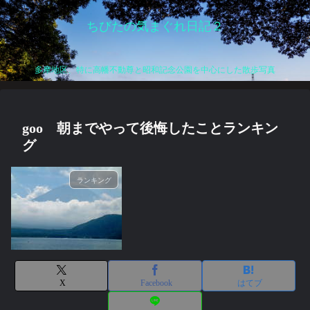
ちびたの気まぐれ日記２
多摩地区、特に高幡不動尊と昭和記念公園を中心にした散歩写真
goo 朝までやって後悔したことランキン
グ
ランキング
X
Facebook
はてブ