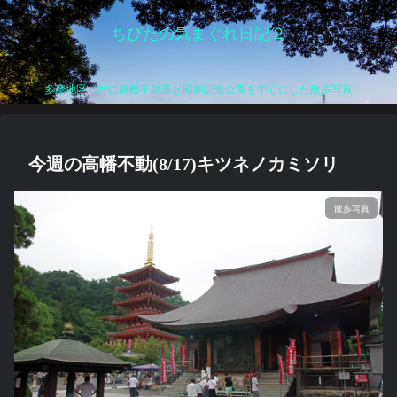
ちびたの気まぐれ日記２
多摩地区、特に高幡不動尊と昭和記念公園を中心にした散歩写真
今週の高幡不動(8/17)キツネノカミソリ
散歩写真