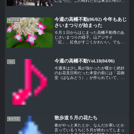
になった。この晴れた空は東京の冬の景
色。１月の週末はお参りの人が多い。毎
年この時期にできる年男の看板（？）。
私もあと６年後か・・・その看板の横。
今週の高幡不動(06/02) 今年もあじ
弘法大師像の前の紅梅...
散歩写真
さいまつりが始まった
６月１日からはじまった高幡不動尊のあ
じさいまつりの様子。山アジサイ
「紅」、紅色がすごくかわいい。でもこ
の紅色はこれからもっと色が深くなる。
まさにかわいい紅色から妖艶な紅色にか
わっていく。エゾアジサイ「青海（おお
今週の高幡不動Vol.18(04/06)
み）」、エゾアジサイっていうの...
日記
今週末は少し風が強かったが暖かく絶好
のお花見日和だった本堂の前には「花御
堂（はなみどう）」が作られていて、も
うすぐお釈迦様の誕生日（花まつり４月
８日）であることを思い出した。写真で
はわかりにくいけど花御堂の真中には、
右手で天を左手で地を指さ...
散歩道５月の花たち
散歩写真
春がやっと来たとか、なんだか寒いとか
言っているうちに５月が終わってしまっ