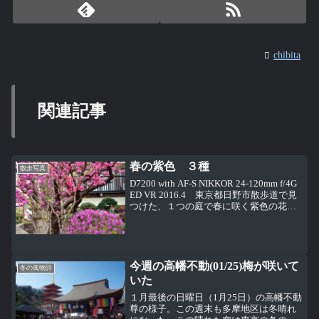
chibita
関連記事
春の紫色 ３種
散歩写真
D7200 with AF-S NIKKOR 24-120mm f/4G
ED VR 2016.4 東京都日野市散歩道で見
つけた、１つの庭で春に咲く紫色の花が
３種類同時に咲いている様子。 D7200
with AF-S NIKKOR 24-...
今週の高幡不動(01/25)梅が咲いて
冬の風物詩
いた
１月最後の日曜日（1月25日）の高幡不動
尊の様子。この週末も多摩地区は冬晴れ