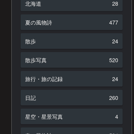
北海道
28
夏の風物詩
477
散歩
24
散歩写真
520
旅行・旅の記録
24
日記
260
星空・星景写真
4