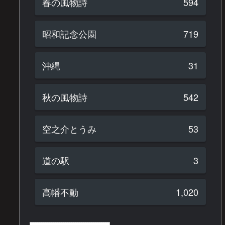
春の風物詩
594
昭和記念公園
719
沖縄
31
秋の風物詩
542
空之介とうみ
53
道の駅
3
高幡不動
1,020