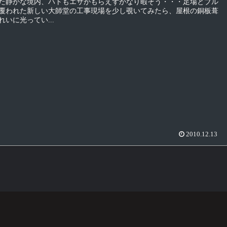
た静かな境内、ハトもエサがもらえずかなり暇そう・・・足場とブル
覆われた新しい大師堂の工事現場を少し覗いてみたら、屋根の銅板葺
いに光ってい...
2010.12.13