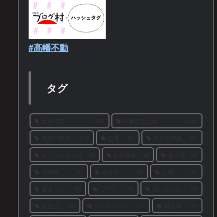
#高幡不動
タグ
散歩写真
316
昭和記念公園
310
高幡不動尊
309
紅葉
90
京王百草園
61
あじさいまつり
42
日本庭園
38
彼岸花
38
河津桜
37
山茶花
33
紅梅
31
菊まつり
30
ブログ
29
思いのまま
28
富士山
28
ソメイヨシノ
27
福寿草
27