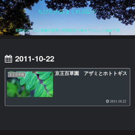
ちびたの気まぐれ日記２
多摩地区、特に高幡不動尊と昭和記念公園を中心にした散歩写真
2011-10-22
京王百草園 アザミとホトトギス
京王百草園
2011.10.22