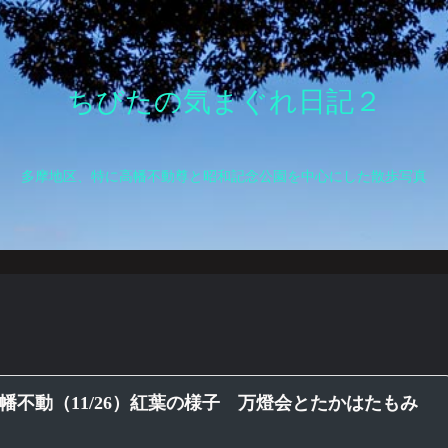
ちびたの気まぐれ日記２
多摩地区、特に高幡不動尊と昭和記念公園を中心にした散歩写真
幡不動（11/26）紅葉の様子 万燈会とたかはたもみ