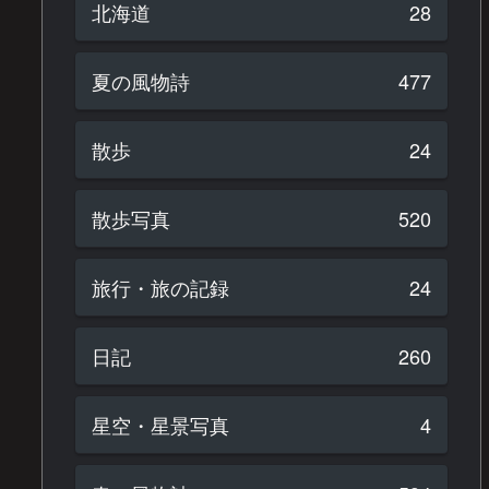
北海道
28
夏の風物詩
477
散歩
24
散歩写真
520
旅行・旅の記録
24
日記
260
星空・星景写真
4