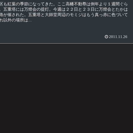
区も紅葉の季節になってきた。ここ高幡不動尊は例年より１週間ぐら
。五重塔には万燈会の提灯。今週は２２日と２３日に万燈会とたかは
路が催された。五重塔と大師堂周辺のモミジはもう真っ赤に色づいて
以外の場所は...
2011.11.26