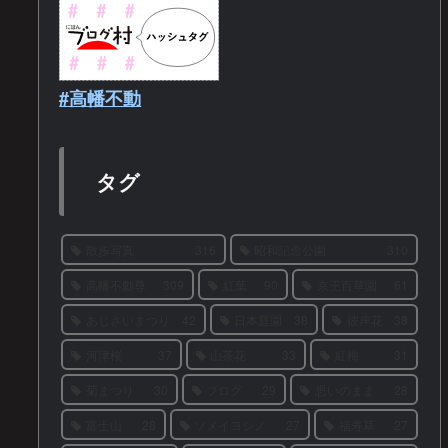
#高幡不動
タグ
散歩写真
316
昭和記念公園
310
高幡不動尊
309
紅葉
90
京王百草園
61
あじさいまつり
42
日本庭園
38
彼岸花
38
河津桜
37
山茶花
33
紅梅
31
菊まつり
30
ブログ
29
思いのまま
28
富士山
28
ソメイヨシノ
27
福寿草
27