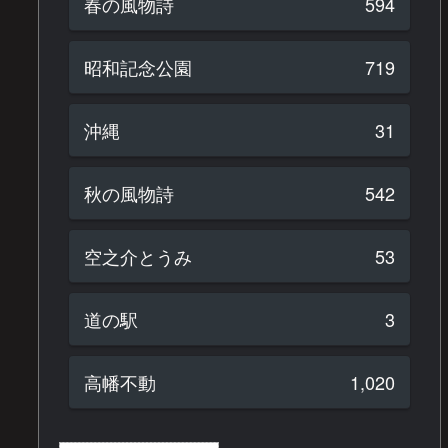
春の風物詩
594
昭和記念公園
719
沖縄
31
秋の風物詩
542
空之介とうみ
53
道の駅
3
高幡不動
1,020