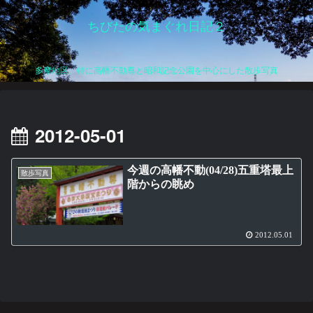
ちびたの気まぐれ日記２
多摩地区、特に高幡不動尊と昭和記念公園を中心にした散歩写真
2012-05-01
今週の高幡不動(04/28)五重塔最上
散歩写真
階からの眺め
2012.05.01