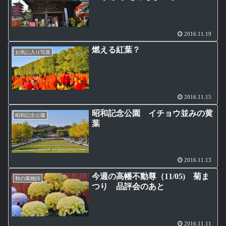
2016.11.19
燃える紅葉？
お気に入り写真
2016.11.15
昭和記念公園 イチョウ並みの黄
昭和記念公園
葉
2016.11.13
今週の高幡不動尊（11/05) 菊ま
秋の風物詩
つり 品評会のあと
2016.11.11