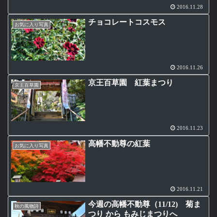
2016.11.28
チョコレートコスモス
お気に入り写真
2016.11.26
京王百草園 紅葉まつり
京王百草園
2016.11.23
高幡不動尊の紅葉
お気に入り写真
2016.11.21
今週の高幡不動尊（11/12) 菊ま
秋の風物詩
つり から もみじまつりへ