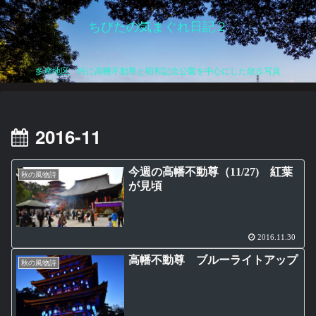
ちびたの気まぐれ日記２
多摩地区、特に高幡不動尊と昭和記念公園を中心にした散歩写真
2016-11
今週の高幡不動尊（11/27) 紅葉
秋の風物詩
が見頃
2016.11.30
高幡不動尊 ブルーライトアップ
秋の風物詩