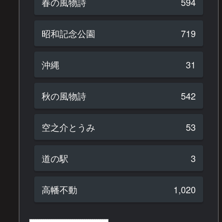
春の風物詩
594
昭和記念公園
719
沖縄
31
秋の風物詩
542
空之介とうみ
53
道の駅
3
高幡不動
1,020