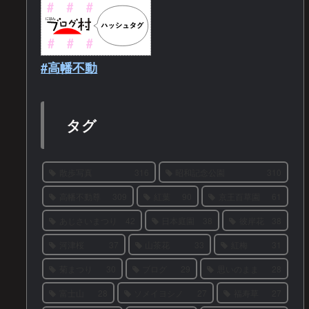
#高幡不動
タグ
散歩写真
316
昭和記念公園
310
高幡不動尊
309
紅葉
90
京王百草園
61
あじさいまつり
42
日本庭園
38
彼岸花
38
河津桜
37
山茶花
33
紅梅
31
菊まつり
30
ブログ
29
思いのまま
28
富士山
28
ソメイヨシノ
27
福寿草
27