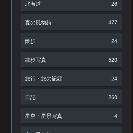
北海道
28
夏の風物詩
477
散歩
24
散歩写真
520
旅行・旅の記録
24
日記
260
星空・星景写真
4