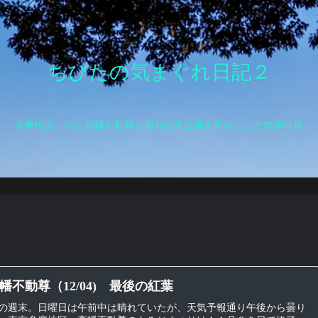
ちびたの気まぐれ日記２
多摩地区、特に高幡不動尊と昭和記念公園を中心にした散歩写真
幡不動尊（12/04) 最後の紅葉
の週末。日曜日は午前中は晴れていたが、天気予報通り午後から曇り