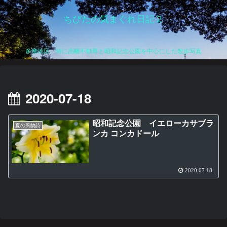
ちびたの気まぐれ日記２
多摩地区、特に高幡不動尊と昭和記念公園を中心にした散歩写真
2020-07-18
昭和記念公園 イエローカサブラ
夏の風物詩
ンカ コンカドール
2020.07.18