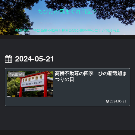
ちびたの気まぐれ日記２
多摩地区、特に高幡不動尊と昭和記念公園を中心にした散歩写真
2024-05-21
高幡不動尊の四季 ひの新選組ま
春の風物詩
つりの日
2024.05.21