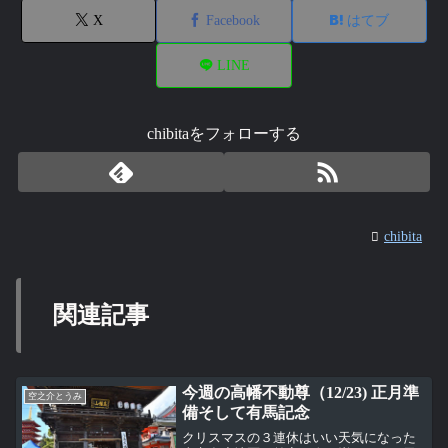
X
Facebook
はてブ
LINE
chibitaをフォローする
chibita
関連記事
今週の高幡不動尊（12/23) 正月準
空之介とうみ
備そして有馬記念
クリスマスの３連休はいい天気になった