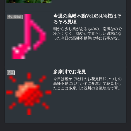
い。大日堂前、太陽の陽射しが大好きで
すって言わんばかりの咲き方、ヒオウギ
（檜扇）、アヤメ科。 花の横の緑色の塊
今週の高幡不動Vol.65(4/4)桜はそ
りは実。この実からは種が...
春の風物詩
ろそろ見頃
朝から少し風があるものの、南風なので
冷たくなく、穏やかで春らしい週末にな
った今日の高幡不動尊は特に行事がない
日だったが、穏やかな陽気に誘われて、
普段より境内の参拝者は少し多く感じた
上写真左の左すみにちょっとだけ枝が見
えるが、枝垂桜は蕾が膨ら...
多摩川でお花見
日記
今日は暖かで絶好のお花見日和いつもの
高幡不動には行かずに多摩川で花見をし
たここは多摩川と浅川の合流地点で写真
のように1km以上桜並木が続き、桜の木
の下は用意されたようにちょうど花見が
できるスペースがある道路と反対側には
柵があってその向こう側...