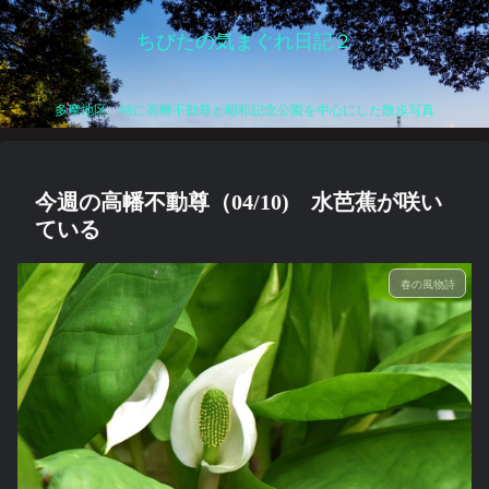
ちびたの気まぐれ日記２
多摩地区、特に高幡不動尊と昭和記念公園を中心にした散歩写真
今週の高幡不動尊（04/10) 水芭蕉が咲い
ている
春の風物詩