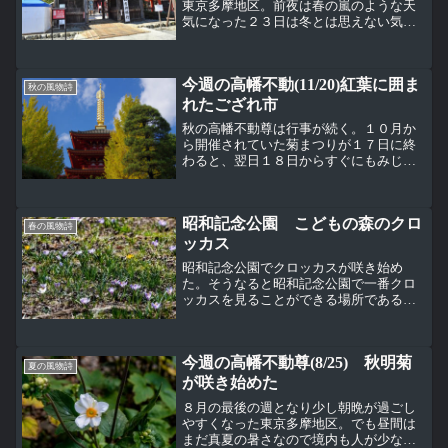
東京多摩地区。前夜は春の嵐のような天
気になった２３日は冬とは思えない気温
になった。お正月準備中の高幡不動尊。
混雑時に危ない段差を無くす対応。普段
は正面の階段から登る不動堂に左右の横
今週の高幡不動(11/20)紅葉に囲ま
から登れる特設の階段が作...
秋の風物詩
れたござれ市
秋の高幡不動尊は行事が続く。１０月か
ら開催されていた菊まつりが１７日に終
わると、翌日１８日からすぐにもみじま
つりが始まった。そして１１月２０日は
第３日曜日、恒例のござれ市が紅葉の中
で開催される。土曜日は嵐のような天気
昭和記念公園 こどもの森のクロ
だったが、日曜日は回復し...
春の風物詩
ッカス
昭和記念公園でクロッカスが咲き始め
た。そうなると昭和記念公園で一番クロ
ッカスを見ることができる場所であるこ
どもの森に行ってみた。もうかなり咲い
ている。オオイヌノフグリと一緒に撮る
とクロッカスはかなり巨大（笑）写真を
今週の高幡不動尊(8/25) 秋明菊
撮っていると何度も飛んでき...
夏の風物詩
が咲き始めた
８月の最後の週となり少し朝晩が過ごし
やすくなった東京多摩地区。でも昼間は
まだ真夏の暑さなので境内も人が少な