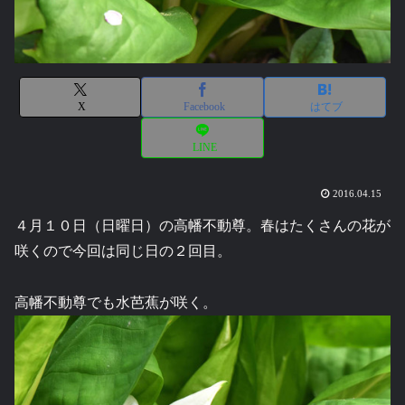
X
Facebook
はてブ
LINE
2016.04.15
４月１０日（日曜日）の高幡不動尊。春はたくさんの花が
咲くので今回は同じ日の２回目。
高幡不動尊でも水芭蕉が咲く。