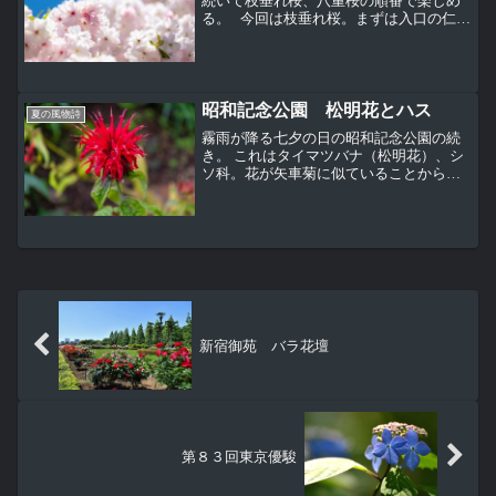
続いて枝垂れ桜、八重桜の順番で楽しめ
る。 今回は枝垂れ桜。まずは入口の仁王
門をくぐってすぐ右側、宝輪閣前で咲く
枝垂れ桜。この写真は花まつりの記事と
同じ日(4/10)に撮ったけど、ちょうど見頃
だった。 ...
昭和記念公園 松明花とハス
夏の風物詩
霧雨が降る七夕の日の昭和記念公園の続
き。 これはタイマツバナ（松明花）、シ
ソ科。花が矢車菊に似ていることからヤ
グルマハッカ（矢車薄荷）とも呼ばれ
る。松明花、矢車薄荷は和名でベルガモ
ットやモナルダとも呼ばれるそうだ。 特
に下のように赤色の花だ...
新宿御苑 バラ花壇
第８３回東京優駿