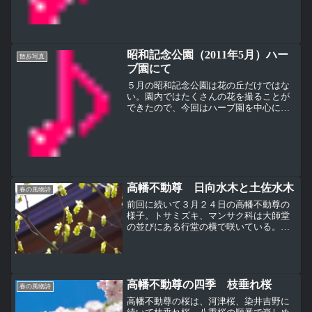
この梅を見つけた時の話題
昭和記念公園（2011年5月）ハー
散歩写真
ブ園にて
５月の昭和記念公園は花の丘だけではな
い。園内ではたくさんの花を撮ることが
できたので、今回はハーブ園を中心にフ
レンチラベンダー、シソ科。ウサギの耳
のような花に向かってハチが飛んでい
る。ハチが止まった。スパイシーな蜜が
集まるのかなサルビア・ブル...
高幡不動尊 日向水木と土佐水木
春の風物詩
前回に続いて３月２４日の高幡不動尊の
様子。トサミズキ、マンサク科は大師堂
の並びにある行堂の横で咲いている。名
前の通り、土佐（高知県）に自生地があ
るそうだ。下のヒュガミズキと比べて一
房に咲く花が多く少し大きい。さらにシ
ベが茶色。ヒュウガミズキ...
高幡不動尊の四季 枝垂れ桜
春の風物詩
高幡不動尊の桜は、河津桜、染井吉野に