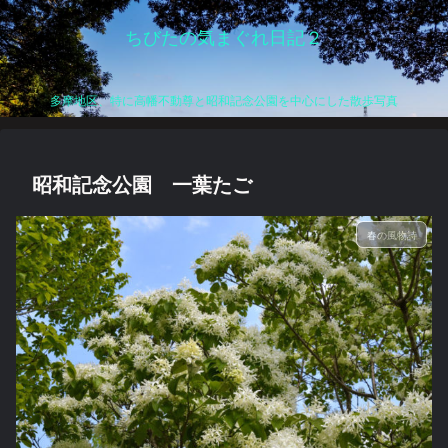
ちびたの気まぐれ日記２
多摩地区、特に高幡不動尊と昭和記念公園を中心にした散歩写真
昭和記念公園 一葉たご
春の風物詩