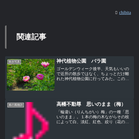
chibita
関連記事
神代植物公園 バラ園
散歩写真
ゴールデンウィーク後半、天気もいいの
で近所の散歩ではなく、ちょっとだけ離
れた神代植物公園に行ってみた。この時
期の神代植物公園に期待するのはボタン
とバラ園。まずはボタン園に行くと、ま
だほとんど咲いていない・・・このシャ
クヤクが一番きれいだった...
高幡不動尊 思いのまま（梅）
春の風物詩
「輪違い（りんちがい）梅」の一種「思
いのまま」。１本の梅の木ながらその枝
によって白、淡紅、紅色、絞り（花の中
で違う色が混ざる）など咲き分けとなる
めずらしい梅。「思いのまま」はご存じ
の方も少なくないと思うが、今回は偶然