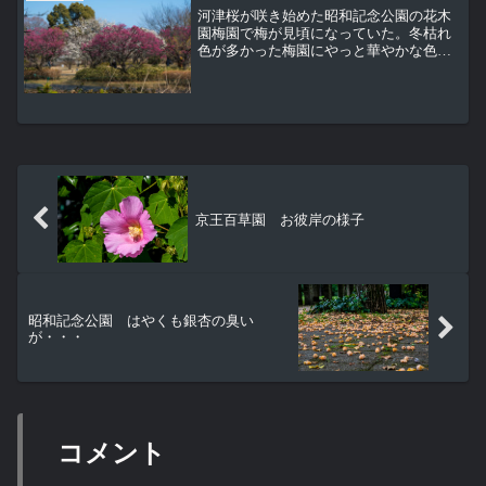
河津桜が咲き始めた昭和記念公園の花木
園梅園で梅が見頃になっていた。冬枯れ
色が多かった梅園にやっと華やかな色合
いがやってきた。上の写真で見頃になっ
ている紅梅は、この大盃という品種。そ
して見頃になっている白梅は八重野梅と
いう品種。これぐらい梅が...
京王百草園 お彼岸の様子
昭和記念公園 はやくも銀杏の臭い
が・・・
コメント