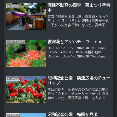
ったら、駐車場に到着する頃はにはポツ
高幡不動尊の四季 菊まつり準備
リポツリと雨が降りだした...
秋の風物詩
中
東京で観測史上最も遅い真夏日となった
日（１０月１９日）の翌日は気温が一気
に下がって散歩日和になった。高幡不動
尊の境内は昨日と違って参拝者も多くな
っていた。これは毎年のことだけど、毎
月第三日曜日に開催されるござれ市の露
彼岸花とアゲハチョウ ＋ α
店が、菊まつりで菊を飾る...
お気に入り写真
D500 with AF-S VR NIKKOR 70-300mm
f/4.5-5.6G IF-ED 2018.09 高幡不動尊
D500 with AF-S VR NIKKOR 70-300mm
f/4.5-5.6G IF-ED 2018...
昭和記念公園 渓流広場のチュー
春の風物詩
リップ
前回の続き、昭和記念公園の渓流広場に
行ってみると、チューリップが少し咲き
始めていた。渓流広場上流、もうすぐこ
こはチューリップで色鮮やかに飾られ
る。咲き始めたチューリップ。まだ花よ
りも葉の緑色が目立つ。チューリップに
昭和記念公園 梅園が見頃
はない青色でアクセントをつ...
春の風物詩