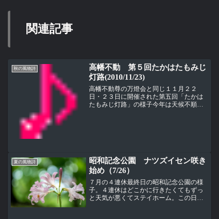
関連記事
高幡不動 第５回たかはたもみじ
秋の風物詩
灯路(2010/11/23)
高幡不動尊の万燈会と同じ１１月２２
日・２３日に開催された第五回「たかは
たもみじ灯路」の様子今年は天候不順で
２２日は中止、２３日だけの開催になっ
た。メインとなる高幡不動尊の参道だけ
でなく、その周辺にもたくさんのロウソ
クが飾られている。ここはモ...
昭和記念公園 ナツズイセン咲き
夏の風物詩
始め（7/26）
７月の４連休最終日の昭和記念公園の様
子。４連休はどこかに行きたくてもずっ
と天気が悪くてステイホーム。この日は
珍しく朝から少し晴れて太陽が顔を出し
たので、すぐに車で昭和記念公園に向か