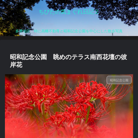
ちびたの気まぐれ日記２
多摩地区、特に高幡不動尊と昭和記念公園を中心にした散歩写真
昭和記念公園 眺めのテラス南西花壇の彼
岸花
昭和記念公園