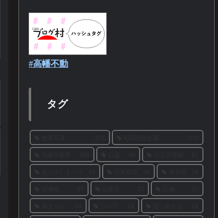
#高幡不動
タグ
散歩写真
316
昭和記念公園
310
高幡不動尊
309
紅葉
90
京王百草園
61
あじさいまつり
42
日本庭園
38
彼岸花
38
河津桜
37
山茶花
33
紅梅
31
菊まつり
30
ブログ
29
思いのまま
28