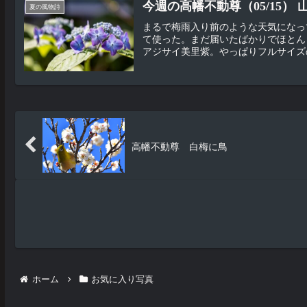
今週の高幡不動尊（05/15） 
夏の風物詩
まるで梅雨入り前のような天気になって
て使った。まだ届いたばかりでほとん
アジサイ美里紫。やっぱりフルサイズの
高幡不動尊 白梅に鳥
ホーム
お気に入り写真