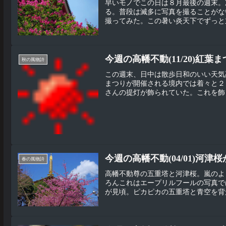
早いモノでこの日は８月最後の週末。
る。普段は滅多に写真を撮ることがな
撮ってみた。この暑い炎天下でずっと立
今週の高幡不動(11/20)紅
秋の風物詩
この週末、日中は散歩日和のいい天気
まつりが開催される境内では着々と２
さんの提灯が飾られていた。これを飾っ
今週の高幡不動(04/01)河津
春の風物詩
高幡不動尊の五重塔と河津桜。嵐のよ
ろんこれはエープリルフールの写真で
が見頃。ピカピカの五重塔と青空を背景