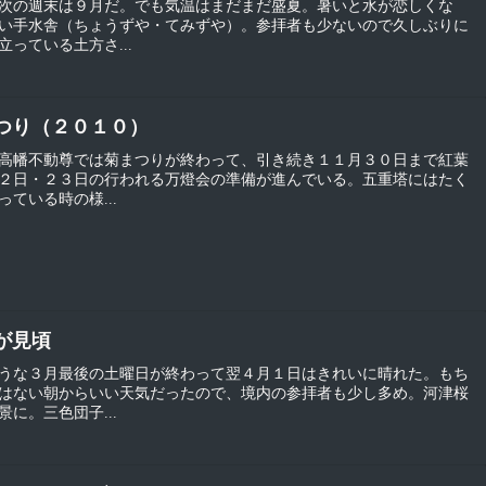
次の週末は９月だ。でも気温はまだまだ盛夏。暑いと水が恋しくな
い手水舎（ちょうずや・てみずや）。参拝者も少ないので久しぶりに
っている土方さ...
葉まつり（２０１０）
高幡不動尊では菊まつりが終わって、引き続き１１月３０日まで紅葉
２日・２３日の行われる万燈会の準備が進んでいる。五重塔にはたく
ている時の様...
桜が見頃
うな３月最後の土曜日が終わって翌４月１日はきれいに晴れた。もち
はない朝からいい天気だったので、境内の参拝者も少し多め。河津桜
に。三色団子...