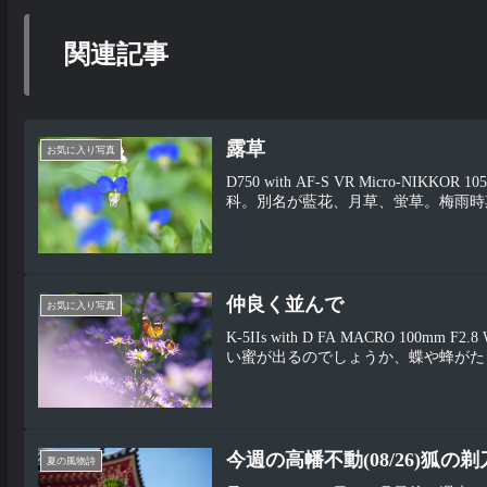
関連記事
露草
お気に入り写真
D750 with AF-S VR Micro-NIK
科。別名が藍花、月草、蛍草。梅雨時
仲良く並んで
お気に入り写真
K-5IIs with D FA MACRO 1
い蜜が出るのでしょうか、蝶や蜂がた
今週の高幡不動(08/26)狐の剃
夏の風物詩