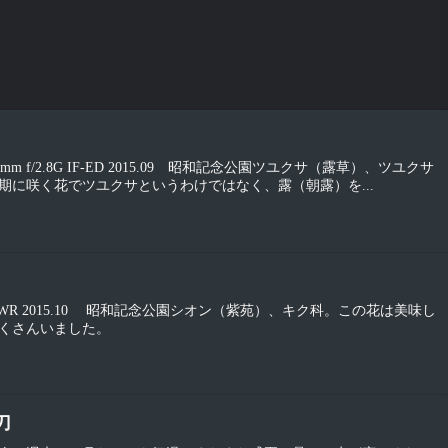
KOR 105mm f/2.8G IF-ED 2015.09 昭和記念公園ツユクサ（露草）、ツユクサ
期に咲く花でツユクサというわけではなく、露（朝露）を...
00mm F2.8 WR 2015.10 昭和記念公園シオン（紫苑）、キク科。この花は美味し
くさんいました。
刀