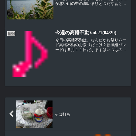
が悪い山の中の湖いまひとつだなぁと観
光客がため息をつくような天気の中、ウ
インドサーフィンだけは気持ちよく走っ
ている。この時期はまだそれほど水も冷
たくないから、風さえ吹け...
今週の高幡不動Vol.21(04/29)
日記
今日の高幡不動は、なんだかお祭りムー
ド高幡不動のお祭りだっけ？新撰組パレ
ードは５月１１日だしまずはいつものポ
ジションからの定点写真境内にいくかの
神輿が置かれていたなんだか今日はのぼ
りも賑やかだすべての写真はクリックす
ると拡大表示されますアウ...
そば打ち