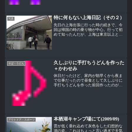
特に何もない上海日記（その２）
写真
先日の上海出張に行った時の続きで、今
回は帰国の時の乗り物が中心。行って初
めて知ったんだが、上海は東京以上と言
えるぐらい地下鉄網が発達していて雑誌
にはさまっていた路線図を見ると１号～
１１号線まで開通している。これはその
地下鉄の入り口。私はこの...
久しぶりに手打ちうどんを作った
そば・うどん
＋かわせみ
休日だったけど、家内が朝早くから夜ま
で仕事だったので昼食として久しぶりに
手打ちうどんを作った前回作ったのがブ
ログの記事を見ると5月後半だから約半年
ぶり（下写真左）通販で買うちょっと値
が張るそばと違って、うどんはスーパー
で買ったうどん粉を使う...
本栖湖キャンプ場にて(2009/09)
アウトドア・スポーツ
雲が低く垂れ込めて灰色をした幻想的な
湖の姿。これはちょっと言い過ぎで天気