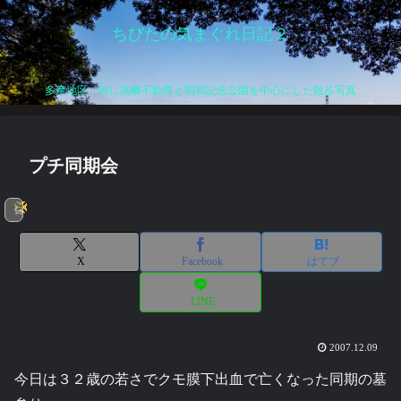
ちびたの気まぐれ日記２
多摩地区、特に高幡不動尊と昭和記念公園を中心にした散歩写真
プチ同期会
日記
X
Facebook
はてブ
LINE
2007.12.09
今日は３２歳の若さでクモ膜下出血で亡くなった同期の墓