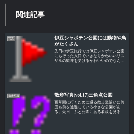
関連記事
伊豆シャボテン公園には動物や鳥
写真
がたくさん
先日の伊豆旅行では伊豆シャボテン公園
にも行った入口でいきなりかわいいリス
ザルの歓迎を受けるかわいいのでなんと
かうまく写真を撮ろうとするんだけど、
チョロチョロしてなかなかピントがあわ
ない実はここの駐車場に入る途中の道に
「リスザル飛び出し注意」...
散歩写真(vol.17)三角点公園
散歩写真
百草園に行くために通る散歩道沿いに何
度も前を通過している小さな公園があ
る。先日、ふと公園にある看板を見ると
「三角点公園」とあった三角点公園？な
んだか変な名前だなぁ・・・と思って近
づいてその看板をよく読んでみた（下写
真）以前、私は地図を作る会...