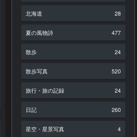
北海道
28
夏の風物詩
477
散歩
24
散歩写真
520
旅行・旅の記録
24
日記
260
星空・星景写真
4