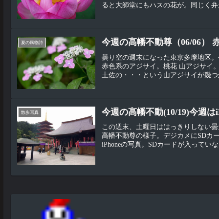
ると大師堂にもハスの花が。同じく弁天
今週の高幡不動尊（06/06）
夏の風物詩
曇り空の週末になった東京多摩地区。
赤色系のアジサイ。桃花 山アジサイ
土佐の・・・という山アジサイが幾つか
今週の高幡不動(10/19)今週はi
散歩写真
この週末、土曜日ははっきりしない曇
高幡不動尊の様子。デジカメにSDカ
iPhoneの写真。SDカードが入っていな