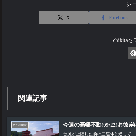
シ
X
Facebook
chibit
関連記事
今週の高幡不動(09/22)お彼
秋の風物詩
台風が上陸した前の三連休と違って、