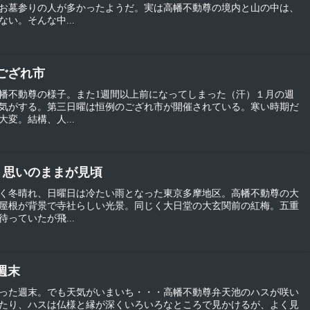
お墓参りの人が多かったようだ。実は高幡不動尊の境内と山の中は、
い。そんな中...
のござれ市
幡不動尊の様子。また1週間以上前になってしまった（汗）１月の週
気がする。第三日曜は恒例のござれ市が開催されている。寒い時期だ
変。結構、人...
梅 思いのままが見頃
く冬晴れ、日曜日は冷たい雨となった東京多摩地区。高幡不動尊の大
屋根が背景で寺社らしい光景。同じく大日堂の大玄関前の紅梅。五重
っていたが飛...
い週末
った週末。でも天気がいまいち・・・高幡不動尊弁天池のハスが咲い
たり、ハスは仏様と縁が深くいろいろなところで見かけるが、よく見