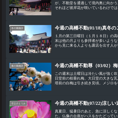
が、不動堂を通過して境内奥に向かう
それほど彼岸花が咲いているわけではな
今週の高幡不動(01/18)真冬
冬の風物詩
１月の第三日曜日（１月１８日）の高
末は他の月よりも参拝者が多いような
から見に来る人よりも露店を出す人が大
今週の高幡不動尊（03/02）
春の風物詩
この週末は土曜日は冷たい風が強く吹
日堂前の枝垂れ梅。大日堂の大きな瓦
塔前の白梅は引き続き見頃。メジロを待
今週の高幡不動(07/22)涼し
空之介とうみ
真夏日、猛暑日のあと、急に涼しくな
た。仏像の台座がハスをかたどってい