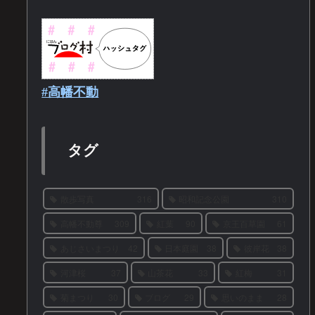
#高幡不動
タグ
散歩写真
316
昭和記念公園
310
高幡不動尊
309
紅葉
90
京王百草園
61
あじさいまつり
42
日本庭園
38
彼岸花
38
河津桜
37
山茶花
33
紅梅
31
菊まつり
30
ブログ
29
思いのまま
28