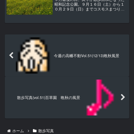
昭和記念公園。９月１６日（土）から１
０月２９日（日）までコスモスまつりが
開催されている。５５０万本のコスモス
が花の丘、原っぱ東花畑、原っぱ西花畑
の園内３ヶ所で開花リレーが楽しめる。
まずはすでに以前から見頃...
今週の高幡不動Vol.51(12/13)晩秋風景
散歩写真(vol.51)百草園 晩秋の風景
ホーム
散歩写真