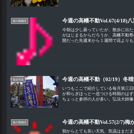
今週の高幡不動Vol.67(4/18
春の風物詩
今朝は少し曇っていたが、散歩に出た昼
がはじまるからだろうか、高幡不動尊
開だった先週末から１週間で花よりも葉
今週の高幡不動（02/19）冬
散歩写真
いつもここで紹介している毎月第三日
が和らぎほっと一息つける時期のはず
ちょっと参拝の人が多い。弘法大師像そ
今週の高幡不動Vol.57(2/7)
春の風物詩
朝からとても良い天気、気温はまだま