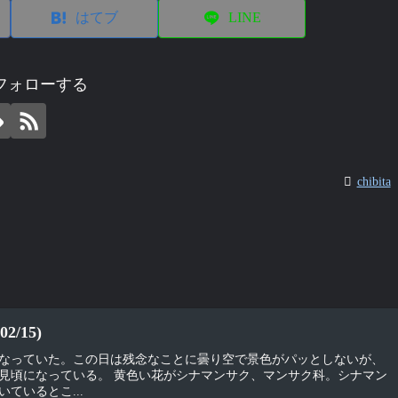
はてブ
LINE
aをフォローする
chibita
/15)
なっていた。この日は残念なことに曇り空で景色がパッとしないが、
見頃になっている。 黄色い花がシナマンサク、マンサク科。シナマン
ているとこ...