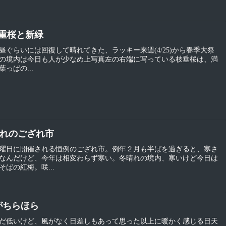
)八重桜と新緑
ぐらいには回復して晴れてきた、ラッキー来週(4/25)から春季大祭
の境内は今日も人が少なめ上写真左の右端に写っている枝垂桜は、満
っぱの...
晴れのござれ市
曜日に開催される恒例のござれ市。例年２月も半ばを過ぎると、寒さ
なんだけど、今年は相変わらず寒い。冬晴れの境内、寒いけど今日は
ばの紅梅。咲...
梅がちらほら
だ低いけど、風がなく日差しもあって思った以上に暖かく感じる日天