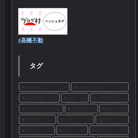
#高幡不動
タグ
散歩写真
316
昭和記念公園
310
高幡不動尊
309
紅葉
90
京王百草園
61
あじさいまつり
42
日本庭園
38
彼岸花
38
河津桜
37
山茶花
33
紅梅
31
菊まつり
30
ブログ
29
思いのまま
28