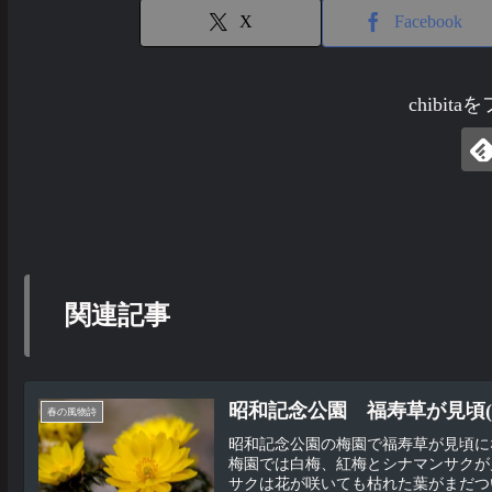
X
Facebook
chibit
関連記事
昭和記念公園 福寿草が見頃(02
春の風物詩
昭和記念公園の梅園で福寿草が見頃に
梅園では白梅、紅梅とシナマンサクが
サクは花が咲いても枯れた葉がまだつい