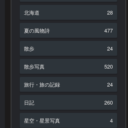
北海道
28
夏の風物詩
477
散歩
24
散歩写真
520
旅行・旅の記録
24
日記
260
星空・星景写真
4