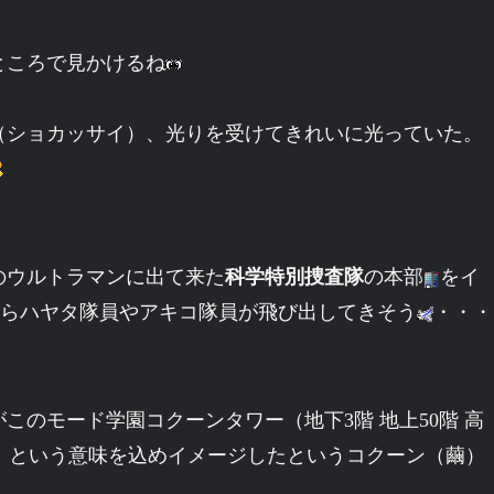
ところで見かけるね
（ショカッサイ）、光りを受けてきれいに光っていた。
のウルトラマンに出て来た
科学特別捜査隊
の本部
をイ
らハヤタ隊員やアキコ隊員が飛び出してきそう
・・・
のモード学園コクーンタワー（地下3階 地上50階 高
」という意味を込めイメージしたというコクーン（繭）