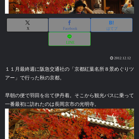
X
Facebook
はてブ
LINE
2012.12.12
１１月最終週に阪急交通社の「京都紅葉名所８景めぐりツ
アー」で行った秋の京都。
早朝の便で羽田を出て伊丹着。そこから観光バスに乗って
一番最初に訪れたのは長岡京市の光明寺。