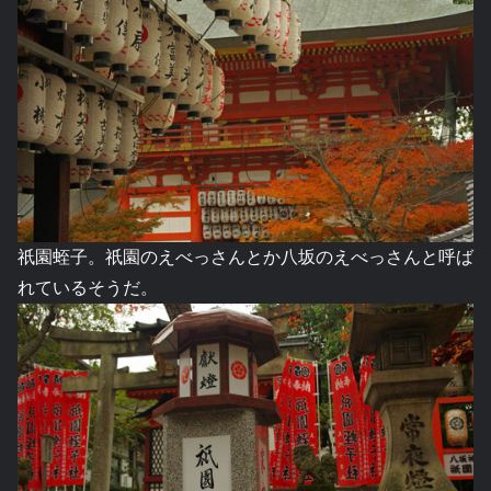
祇園蛭子。祇園のえべっさんとか八坂のえべっさんと呼ば
れているそうだ。