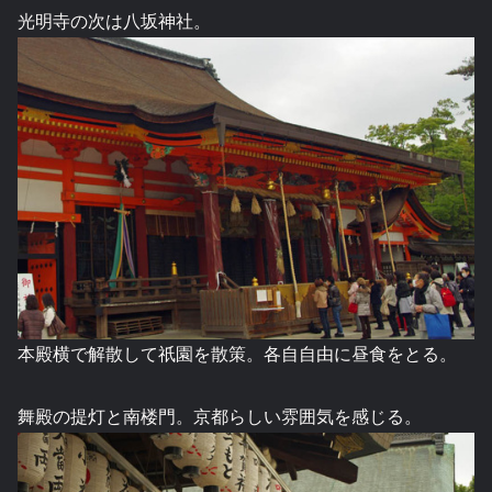
光明寺の次は八坂神社。
本殿横で解散して祇園を散策。各自自由に昼食をとる。
舞殿の提灯と南楼門。京都らしい雰囲気を感じる。