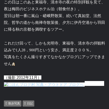
この日はこのあと東福寺、清水寺の夜の特別拝観を見て、
夜は梅田のビジネスホテル泊（朝食付き）。
翌日は朝一番に嵐山・嵯峨野散策、続いて真如堂、法然
院、哲学の道から南禅寺散策後、夕方に伊丹空港から羽田
に帰る秋の京都を満喫するツアー。
これだけ回って、しかも光明寺、東福寺、清水寺の拝観料
込みで1人28，900円という安さ。満足度２００％。
写真をたくさん撮りすぎてなかなかブログにアップできま
せん
（撮影 2012年11月）
散歩写真
日記