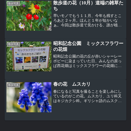
散歩道の花（10月）道端の雑草た
散歩写真
ち
早いモノでもう１１月、今年も残すとこ
ろあと２ヶ月。ほんと１年が短かいな
ぁ。今回は散歩道で見かける、誰が植え
たわけでもなく、勝手に咲いているいわ
ゆる雑草たちの花。雑草でも良く見ると
侮れない美しさのある花があったりもす
昭和記念公園 ミックスフラワー
る。ハゴロモルコウソウ、ヒ...
散歩写真
の花畑
昭和記念公園の花の丘が赤いシャーレー
ポピーに染まっていた日、みんなの原っ
ぱ西花畑はミックスフラワーの花畑にな
っていた。ミックスフラワーの花畑と
は・・・以下の看板を。一面を１つの色
（花）で染めることが多い昭和記念公園
春の花 ムスカリ
にしては、珍しいパターンか...
散歩写真
春になると写真を撮ることを楽しみにし
ているのがこの花。ムスカリ、ユリ科又
はキジカクシ科。ギリシャ語のムスクが
名前に由来だそうだが、花を撮っていて
ムスクのような香りがした記憶はないん
だけど（汗）春の花は福寿草、ラッパズ
イセン、マンサクのような...