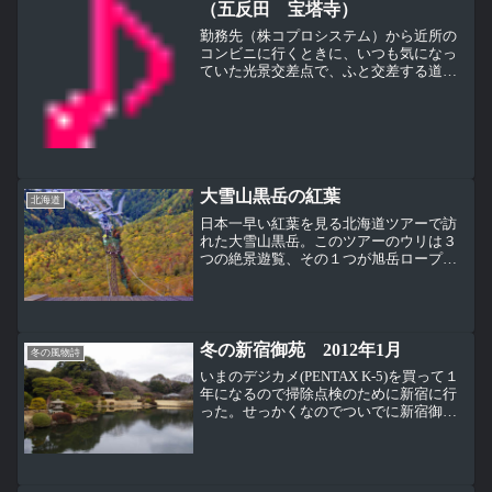
（五反田 宝塔寺）
勤務先（株コプロシステム）から近所の
コンビニに行くときに、いつも気になっ
ていた光景交差点で、ふと交差する道の
先をみると、遠くの方に明るい茶色の何
かが見える、これを見てふと頭に浮かん
だのがかりんとうこの光景を見るのは、
コンビニにお昼を買いに行...
大雪山黒岳の紅葉
北海道
日本一早い紅葉を見る北海道ツアーで訪
れた大雪山黒岳。このツアーのウリは３
つの絶景遊覧、その１つが旭岳ロープー
ウェイで、もう１つがここ黒岳ロープー
ウェイの紅葉空中散歩。紅葉の見頃には
少し早かったかもしれないが、日本一早
い紅葉を見ることができた...
冬の新宿御苑 2012年1月
冬の風物詩
いまのデジカメ(PENTAX K-5)を買って１
年になるので掃除点検のために新宿に行
った。せっかくなのでついでに新宿御苑
に行ってみた。この日はどんより曇り空
でまさに冬の日本庭園って感じ。さすが
に雪はないけど。いま見ることができる
はスイセン。...