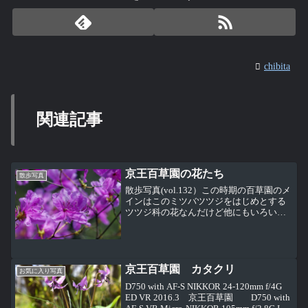
chibita
関連記事
京王百草園の花たち
散歩写真
散歩写真(vol.132）この時期の百草園のメ
インはこのミツバツツジをはじめとする
ツツジ科の花なんだけど他にもいろいろ
な花を見ることができるこれは利休梅
（リキュウバイ）。梅だからバラ科だ
ね。でも見た感じあまりウメって感じが
しない。別名がバイ...
京王百草園 カタクリ
お気に入り写真
D750 with AF-S NIKKOR 24-120mm f/4G
ED VR 2016.3 京王百草園 D750 with