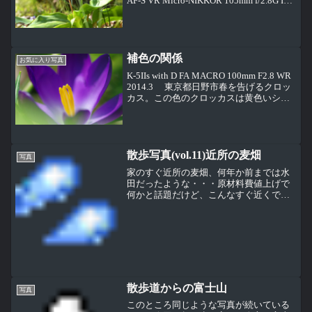
AF-S VR Micro-NIKKOR 105mm f/2.8G IF-
ED 2016.3 京王百草園 カ...
補色の関係
お気に入り写真
K-5IIs with D FA MACRO 100mm F2.8 WR
2014.3 東京都日野市春を告げるクロッ
カス。この色のクロッカスは黄色いシベ
が目立ちます（笑）
散歩写真(vol.11)近所の麦畑
写真
家のすぐ近所の麦畑、何年か前までは水
田だったような・・・原材料費値上げで
何かと話題だけど、こんなすぐ近くでも
作っているのは知らなかったこういう写
真を見るとビールが飲みたくなるのはな
ぜだろう小麦は世界三大穀物の１つまあ
小麦は当然だよね、あとは...
散歩道からの富士山
写真
このところ同じような写真が続いている