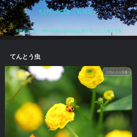
ちびたの気まぐれ日記２
多摩地区、特に高幡不動尊と昭和記念公園を中心にした散歩写真
てんとう虫
お気に入り写真