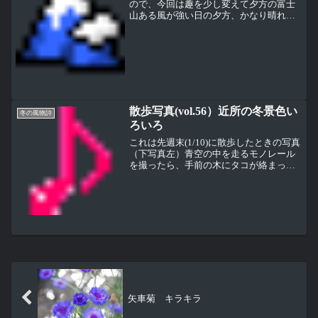
ので、今回は趣を少し変えて夕方の富士
山ある風が強い日の夕方、かなり晴れて
いるのでひょっとしたらきれいな夕日と
富士山が撮れるかもしれないので、
PENTAX K-5でどれくらい夕景が撮れるか
のチェックをかねて...
散歩写真(vol.56）近所の冬景色い
冬の風物詩
ろいろ
これは先週末(1/10)に散歩したときの写真
（下写真左）青空の中を走るモノレール
を撮ったら、手前の木にタコが絡まって
いるのに気がついた（上写真右）よく見
るとなんだか色々とりどりの洒落たタコ
だったここは河川敷で電線もなく、タコ
揚げには最適なん...
矢車菊 キラキラ