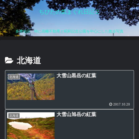
ちびたの気まぐれ日記２
多摩地区、特に高幡不動尊と昭和記念公園を中心にした散歩写真
北海道
大雪山黒岳の紅葉
北海道
2017.10.20
大雪山旭岳の紅葉
北海道