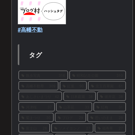
#高幡不動
タグ
散歩写真
316
昭和記念公園
310
高幡不動尊
309
紅葉
90
京王百草園
61
あじさいまつり
42
日本庭園
38
彼岸花
38
河津桜
37
山茶花
33
紅梅
31
菊まつり
30
ブログ
29
思いのまま
28
富士山
28
ソメイヨシノ
27
福寿草
27