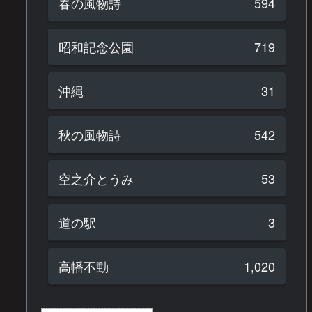
春の風物詩
594
昭和記念公園
719
沖縄
31
秋の風物詩
542
空之介とうみ
53
道の駅
3
高幡不動
1,020