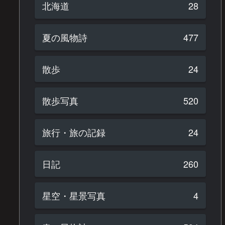
北海道
28
夏の風物詩
477
散歩
24
散歩写真
520
旅行・旅の記録
24
日記
260
星空・星景写真
4