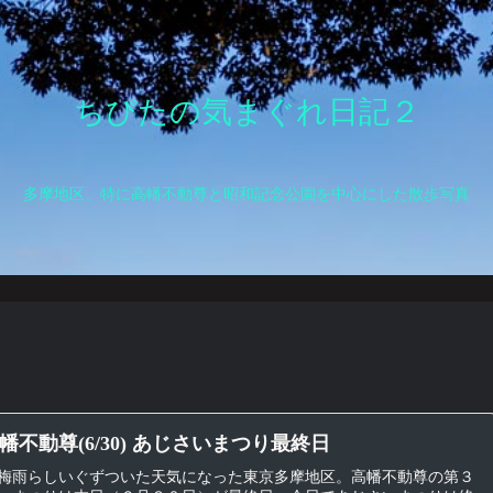
ちびたの気まぐれ日記２
多摩地区、特に高幡不動尊と昭和記念公園を中心にした散歩写真
幡不動尊(6/30) あじさいまつり最終日
梅雨らしいぐずついた天気になった東京多摩地区。高幡不動尊の第３