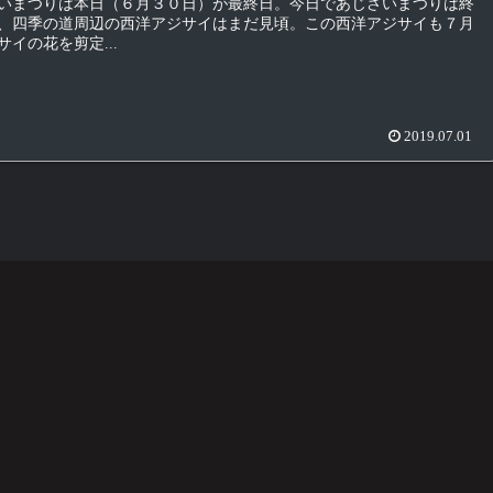
いまつりは本日（６月３０日）が最終日。今日であじさいまつりは終
、四季の道周辺の西洋アジサイはまだ見頃。この西洋アジサイも７月
イの花を剪定...
2019.07.01