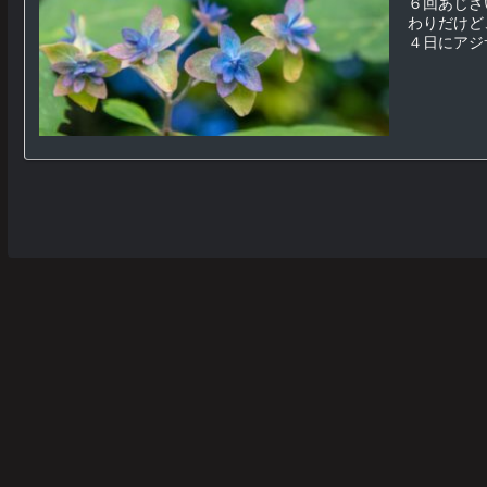
６回あじさ
わりだけど
４日にアジサ