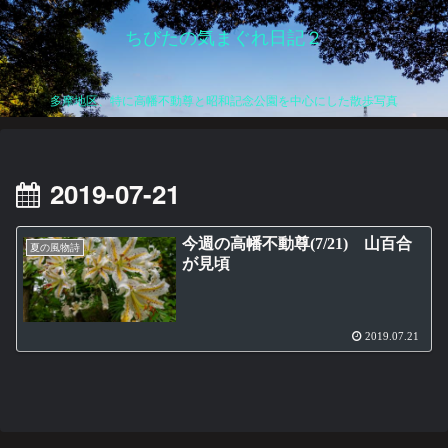
ちびたの気まぐれ日記２
多摩地区、特に高幡不動尊と昭和記念公園を中心にした散歩写真
2019-07-21
今週の高幡不動尊(7/21) 山百合
夏の風物詩
が見頃
2019.07.21