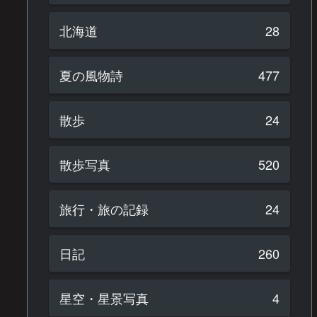
北海道
28
夏の風物詩
477
散歩
24
散歩写真
520
旅行・旅の記録
24
日記
260
星空・星景写真
4