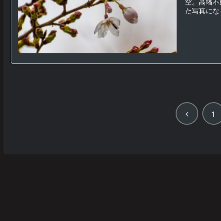
空。高幡不
た写真になっ
前
1
へ