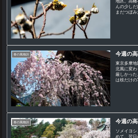
地区。高幡
んの少しだ
まだつぼみだ
今週の高
春の風物詩
東京多摩地
北風に変わ
厳しかった
は枝だけの写
今週の高
春の風物詩
ソメイヨシ
めて、翌日