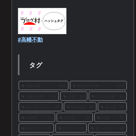
#高幡不動
タグ
散歩写真
316
昭和記念公園
310
高幡不動尊
309
紅葉
90
京王百草園
61
あじさいまつり
42
日本庭園
38
彼岸花
38
河津桜
37
山茶花
33
紅梅
31
菊まつり
30
ブログ
29
思いのまま
28