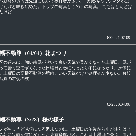
不動尊の境内は先週に続いて参拝者が多い。 奥殿横のミツマタがほ
けだけど咲き始めた。トップの写真とこの下の写真。 でもほとんどは
けど・・...
2021.02.09
幡不動尊（04/04）花まつり
区の週末は、強い南風が吹いて良い天気で暖かくなった土曜日、風が
って曇り空で寒くなった日曜日と春になったり冬になったり、身体に
。土曜日の高幡不動尊の境内。いい天気だけど参拝者が少ない。普段
真の右側の枝...
2020.04.06
幡不動尊（3/28）桜の様子
ノがちょうど見頃になる週末なのに、土曜日の午後から雨が降りはじ
の朝には雨が雪に変わった東京多摩地区。これは土曜日の昼頃、雨が