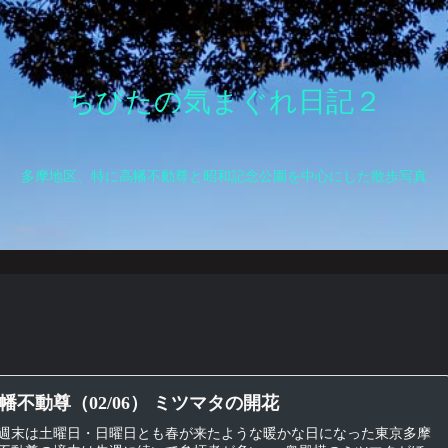
ちびたの気まぐれ日記２
多摩地区、特に高幡不動尊と昭和記念公園を中心にした散歩写真
幡不動尊（02/06） ミツマタの開花
週末は土曜日・日曜日とも春が来たような暖かな日になった東京多摩