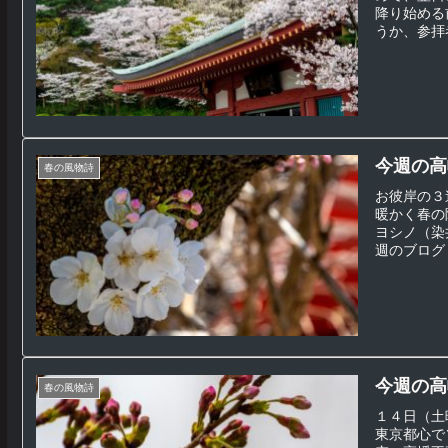
降り始める
うか、参拝者
今週の高
春の風物詩
お彼岸の３
暖かく春の
ヨシノ（染
週のブログ３
今週の高
春の風物詩
１４日（土
東京都心で