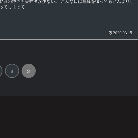
動尊の境内も参拝者が少ない。 こんな日は写真を撮ってもどんよりし
てしまって...
2020.03.15
2
3