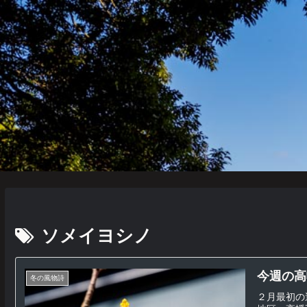
ソメイヨシノ
今週の高
冬の風物詩
２月最初の