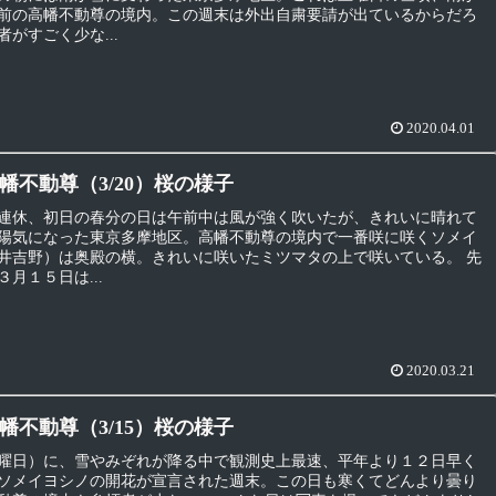
前の高幡不動尊の境内。この週末は外出自粛要請が出ているからだろ
がすごく少な...
2020.04.01
幡不動尊（3/20）桜の様子
連休、初日の春分の日は午前中は風が強く吹いたが、きれいに晴れて
陽気になった東京多摩地区。高幡不動尊の境内で一番咲に咲くソメイ
井吉野）は奥殿の横。きれいに咲いたミツマタの上で咲いている。 先
月１５日は...
2020.03.21
幡不動尊（3/15）桜の様子
曜日）に、雪やみぞれが降る中で観測史上最速、平年より１２日早く
ソメイヨシノの開花が宣言された週末。この日も寒くてどんより曇り