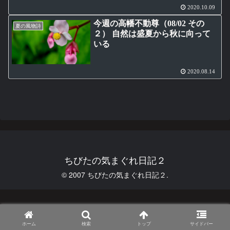
2020.10.09
今週の高幡不動尊（08/02 その
夏の風物詩
２） 自然は盛夏から秋に向って
いる
2020.08.14
ちびたの気まぐれ日記２
© 2007 ちびたの気まぐれ日記２.
ホーム
検索
トップ
サイドバー