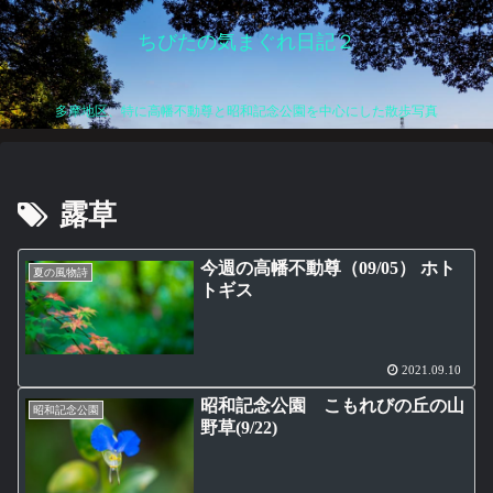
ちびたの気まぐれ日記２
多摩地区、特に高幡不動尊と昭和記念公園を中心にした散歩写真
露草
今週の高幡不動尊（09/05） ホト
夏の風物詩
トギス
2021.09.10
昭和記念公園 こもれびの丘の山
昭和記念公園
野草(9/22)