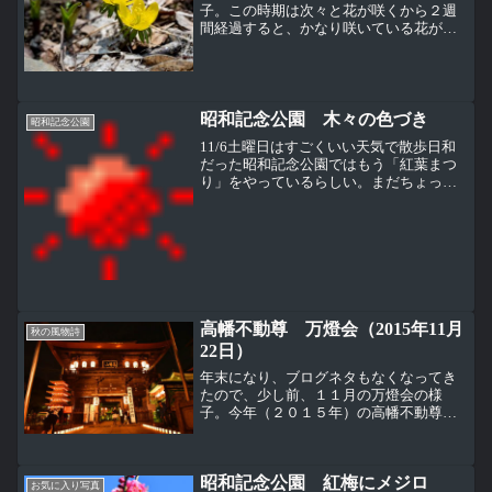
子。この時期は次々と花が咲くから２週
間経過すると、かなり咲いている花が変
わってしまうので、いま行っても見るこ
とができない花もあると思う。ハクモク
レン（白木蓮）、モクレン科。大きな卵
型の花を木全体にたくさん...
昭和記念公園 木々の色づき
昭和記念公園
11/6土曜日はすごくいい天気で散歩日和
だった昭和記念公園ではもう「紅葉まつ
り」をやっているらしい。まだちょっと
早いのではないかなぁと思いつつ行って
見たら、もうしっかりと紅葉が始まって
いた立川口のイチョウ並木もこんな感じ
で色づきはじめている...
高幡不動尊 万燈会（2015年11月
秋の風物詩
22日）
年末になり、ブログネタもなくなってき
たので、少し前、１１月の万燈会の様
子。今年（２０１５年）の高幡不動尊万
燈会は１１月２２日・２３日に開催され
た。これは初日１１月２２日に撮ったも
の。入口の仁王門前には同じ日に開催さ
昭和記念公園 紅梅にメジロ
れている「たかはたもみじ灯...
お気に入り写真