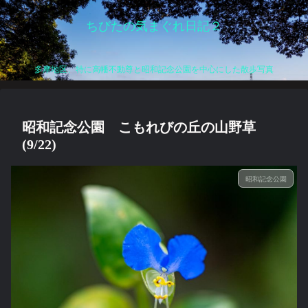
ちびたの気まぐれ日記２
多摩地区、特に高幡不動尊と昭和記念公園を中心にした散歩写真
昭和記念公園 こもれびの丘の山野草
(9/22)
昭和記念公園