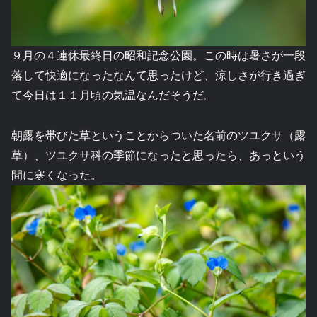
９月の４連休最終日の昭和記念公園。この時は暑さが一段
落して快適になったなんて思ったけど、涼しさが行き過ぎ
て今日は１１月頃の気温なんだそうだ。
朝露を帯びた草ということからついた名前のツユクサ（露
草）、ツユクサ科の季節になったと思ったら、あっという
間に寒くなった。