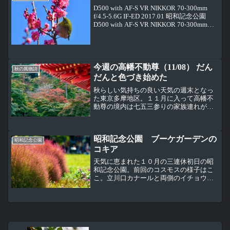
D500 with AF-S VR NIKKOR 70-300mm
f/4.5-5.6G IF-ED 2017.01 昭和記念公園
D500 with AF-S VR NIKKOR 70-300mm
f/4.5-5.6G IF-ED 201...
今週の高幡不動尊（11/08） だん
秋の風物詩
だんと色づき始めた
秋らしい気持ちの良い天気の週末となっ
た東京多摩地区。１１月に入って高幡不
動尊の境内は七五三参りの家族連れが目
立つようになってきた。 不動堂前の両側
に準備された場所に菊が飾られている。
これは江戸時代に品種改良により作出さ
昭和記念公園 ブーケガーデンの
れた古典菊（伝統菊）...
昭和記念公園
コキア
天気に恵まれた１０月の三連休初日の昭
和記念公園。前回のコスモスの様子はこ
こ。立川口カナールと両側のイチョウ並
木。イチョウ並木はまだほとんど色づい
ていないけど、あの匂いが漂う・・・上
を見るといまにも落ちそうな銀杏がたく
さん。すでにたくさんの銀...