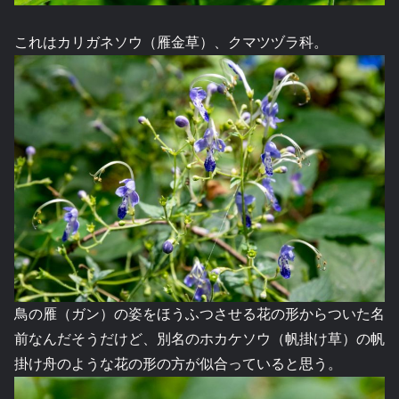
これはカリガネソウ（雁金草）、クマツヅラ科。
鳥の雁（ガン）の姿をほうふつさせる花の形からついた名
前なんだそうだけど、別名のホカケソウ（帆掛け草）の帆
掛け舟のような花の形の方が似合っていると思う。