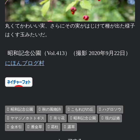
丸くてかわいい実、さらにその実がはじけて種が出た様子
はくす玉みたいだ。
昭和記念公園（Vol.413）（撮影 2020年9月22日）
にほんブログ村
昭和記念公園
秋の風物詩
こもれびの丘
ハグロソウ
ヤマジノホトトギス
吊り花
昭和記念公園
現の証拠
金水引
雁金草
霜柱
露草