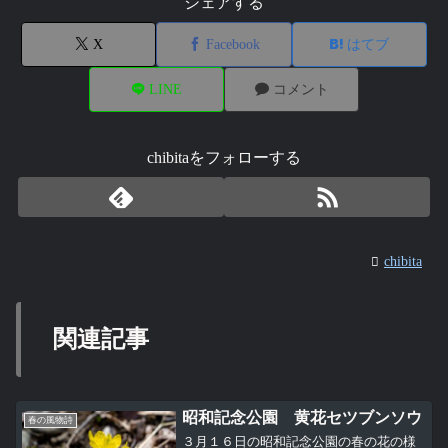
シェアする
X
Facebook
はてブ
LINE
コメント
chibitaをフォローする
chibita
関連記事
昭和記念公園 黄花セツブンソウ
春の風物詩
３月１６日の昭和記念公園の春の花の様