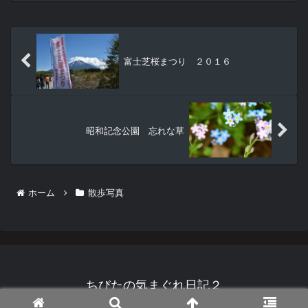
富士芝桜まつり ２０１６
昭和記念公園 忘れな草
ホーム
散歩写真
ちびたの気まぐれ日記２
© 2007 ちびたの気まぐれ日記２.