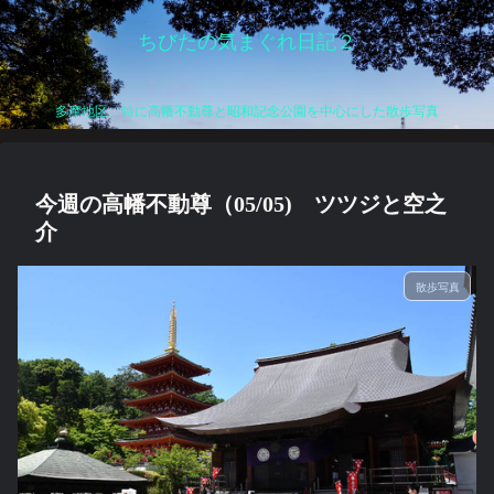
ちびたの気まぐれ日記２
多摩地区、特に高幡不動尊と昭和記念公園を中心にした散歩写真
今週の高幡不動尊（05/05) ツツジと空之
介
散歩写真