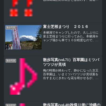
お好み焼と言う。当たり前なんだけど、
どうしても広島風をつけてしまう私はお
好み焼きに関しては関西人なんだね昔か
らモダン焼きっていう焼き...
富士芝桜まつり ２０１６
散歩写真
本栖湖でキャンプしたので、久しぶりに
富士芝桜まつりに行ってみた。本栖湖キ
ャンプ場から車で１０分程度なので、道
路が大混雑する前に到着できた。のぼり
には首都圏最大級、約８０万株のシバザ
クラの群生とある。訪れたのは４月２９
日でシバザクラは見頃の状...
散歩写真(vol.71）百草園はミツバ
散歩写真
ツツジが見頃
梅の時期が終わって、静かになった京王
百草園は、いまミツバツツジが見頃葉を
出すまえにきれいな花を咲かせるが、出
てくる葉は枝先に三枚の葉がつくことか
らこの名がついている、それがよくわか
るところを撮ったつもり（上写真）もう
これだけ葉が出ているって...
散歩写真(vol.40)秋祭り後に沖縄の
散歩写真