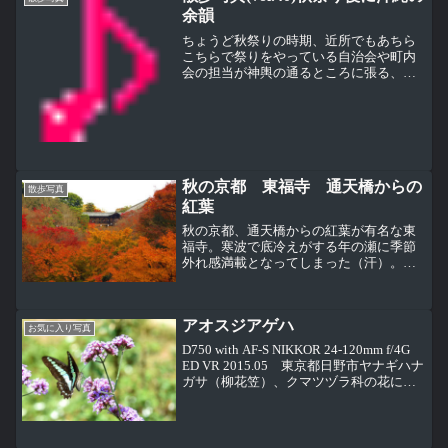
余韻
ちょうど秋祭りの時期、近所でもあちら
こちらで祭りをやっている自治会や町内
会の担当が神輿の通るところに張る、し
め縄が祭りの時期を感じさせる上写真右
の鳥居の下で、生ビール片手にフランク
フルトや焼きそばを食べてながら、夜店
に来た人たちをボッーっと...
秋の京都 東福寺 通天橋からの
散歩写真
紅葉
秋の京都、通天橋からの紅葉が有名な東
福寺。寒波で底冷えがする年の瀬に季節
外れ感満載となってしまった（汗）。九
条通でバスを降りて人の列に従って歩く
と東福寺につく。駐車場がないため、バ
スはどこかで待機していて、また集合時
アオスジアゲハ
間に同じ場所に戻って来る...
お気に入り写真
D750 with AF-S NIKKOR 24-120mm f/4G
ED VR 2015.05 東京都日野市ヤナギハナ
ガサ（柳花笠）、クマツヅラ科の花にと
まるアオスジアゲハ。最近、アオスジア
ゲハを見かけることが減ってきたように
思います。