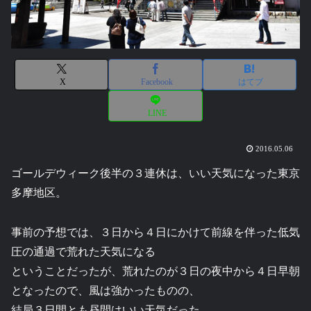
X
Facebook
はてブ
LINE
2016.05.06
ゴールデウィーク後半の３連休は、いい天気になった東京
多摩地区。
事前の予想では、３日から４日にかけて前線を伴った低気
圧の通過で荒れた天気になる
ということだったが、荒れたのが３日の夜中から４日早朝
となったので、風は強かったものの、
結局３日間とも昼間はいい天気だった。